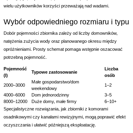
wielu użytkowników korzyści przeważają nad wadami.
Wybór odpowiedniego rozmiaru i typu
Dobór pojemności zbiornika zależy od liczby domowników,
natężenia zużycia wody oraz planowanego okresu między
opróżnieniami. Prosty schemat pomaga wstępnie oszacować
potrzebną pojemność.
Pojemność
Liczba
Typowe zastosowanie
(l)
osób
Małe gospodarstwo/dom
2000–3000
1–2
weekendowy
4000–6000
Dom jednorodzinny
3–5
8000–12000
Duże domy, małe firmy
6–10+
Specjalistyczne rozwiązania, jak zbiorniki z komorami
osadnikowymi czy kanałami rewizyjnymi, mogą poprawić efekt
oczyszczania i ułatwić późniejszą eksploatację.