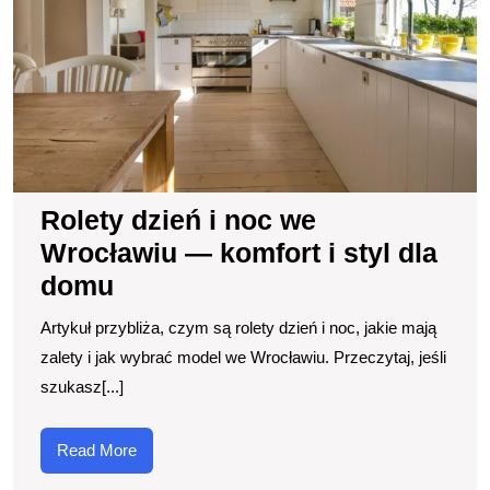
W
k
i
st
dl
d
Rolety dzień i noc we
Wrocławiu — komfort i styl dla
domu
Artykuł przybliża, czym są rolety dzień i noc, jakie mają
zalety i jak wybrać model we Wrocławiu. Przeczytaj, jeśli
szukasz[...]
Read
Read More
More