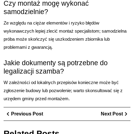
Czy montaż mogę wykonać
samodzielnie?
Ze względu na ciężar elementów i ryzyko błędów
wykonawczych lepiej zlecić montaż specjalistom; samodzielna
próba może skończyć się uszkodzeniem zbiornika lub
problemami z gwarancją.
Jakie dokumenty są potrzebne do
legalizacji szamba?
W zależności od lokalnych przepisów konieczne może być
zgłoszenie budowy lub pozwolenie; warto skonsultować się z
urzędem gminy przed montażem.
Nawigacja
Previous
Ne
Previous Post
Next Post
wpisu
Post
Pos
Related Posts