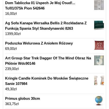
Dom Tabliczka 01 Uspech Je Moj Osud!...
Tc/01/37Sk Pion 542646
16,00
zł
Ag Sofa Kanapa Wersalka Bellis 2 Rozkładana Z
Funkcją Spania Styl Skandynawski 8263
1399,00
zł
Poduszka Welurowa Z Aniołem Różowy
69,00
zł
Art Group Star Trek Dagger Of The Mind Obraz Na
Płótnie Wdc90146
239,00
zł
Kringle Candle Kominek Do Wosków Świąteczne
Sanie 107984
49,30
zł
Primus globus 30cm
363,75
zł