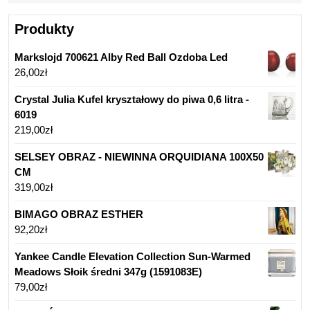
Produkty
Markslojd 700621 Alby Red Ball Ozdoba Led
26,00
zł
Crystal Julia Kufel kryształowy do piwa 0,6 litra -
6019
219,00
zł
SELSEY OBRAZ - NIEWINNA ORQUIDIANA 100X50
CM
319,00
zł
BIMAGO OBRAZ ESTHER
92,20
zł
Yankee Candle Elevation Collection Sun-Warmed
Meadows Słoik średni 347g (1591083E)
79,00
zł