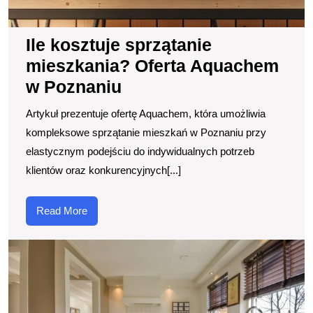
Ile kosztuje sprzątanie
mieszkania? Oferta Aquachem
w Poznaniu
Artykuł prezentuje ofertę Aquachem, która umożliwia
kompleksowe sprzątanie mieszkań w Poznaniu przy
elastycznym podejściu do indywidualnych potrzeb
klientów oraz konkurencyjnych[...]
Read
Read More
More
R
d
i
n
w