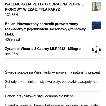
WALLMURALIA.PL FOTO OBRAZ NA PŁÓTNIE
PIONOWY WIEŻA EIFFLA PARYŻ
131,99
zł
Beliani Nowoczesny narożnik prawostronny
rozkładany z pojemnikiem 3-osobowy granatowy
Flakk
4089,99
zł
Żyrandol Victoria 3 Czarny MLP4912 - Milagro
344,25
zł
Świece sojowe na Walentynki — pomysł na naturalny prezent
Schody z kamienia — stylowe blaty, posadzki i parapety na
lata
Panele przyblatowe: styl i ochrona dla kuchni
Szamba, piwnice i kanały betonowe w Świnoujściu — trwałe