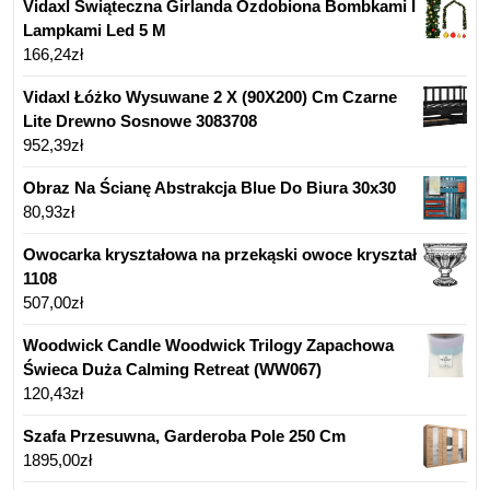
Vidaxl Świąteczna Girlanda Ozdobiona Bombkami I
Lampkami Led 5 M
166,24
zł
Vidaxl Łóżko Wysuwane 2 X (90X200) Cm Czarne
Lite Drewno Sosnowe 3083708
952,39
zł
Obraz Na Ścianę Abstrakcja Blue Do Biura 30x30
80,93
zł
Owocarka kryształowa na przekąski owoce kryształ
1108
507,00
zł
Woodwick Candle Woodwick Trilogy Zapachowa
Świeca Duża Calming Retreat (WW067)
120,43
zł
Szafa Przesuwna, Garderoba Pole 250 Cm
1895,00
zł