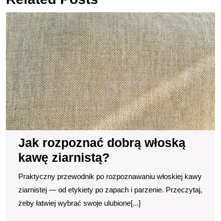
J
r
d
w
k
zi
Jak rozpoznać dobrą włoską
kawę ziarnistą?
Praktyczny przewodnik po rozpoznawaniu włoskiej kawy
ziarnistej — od etykiety po zapach i parzenie. Przeczytaj,
żeby łatwiej wybrać swoje ulubione[...]