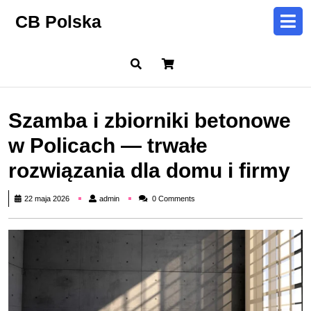
Skip
CB Polska
to
content
Skip
Cart
to
content
Szamba i zbiorniki betonowe
w Policach — trwałe
rozwiązania dla domu i firmy
admin
22 maja 2026
admin
0 Comments