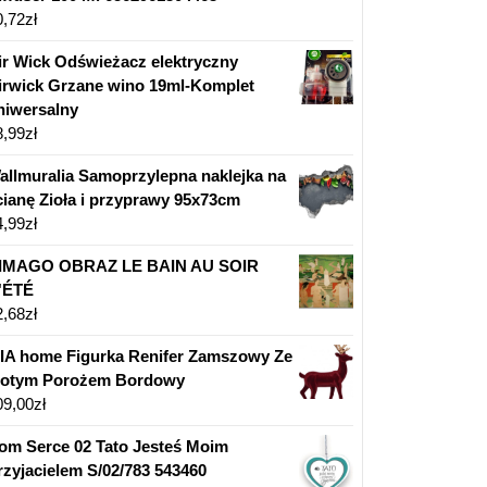
0,72
zł
ir Wick Odświeżacz elektryczny
irwick Grzane wino 19ml-Komplet
niwersalny
8,99
zł
allmuralia Samoprzylepna naklejka na
cianę Zioła i przyprawy 95x73cm
4,99
zł
IMAGO OBRAZ LE BAIN AU SOIR
'ÉTÉ
2,68
zł
IA home Figurka Renifer Zamszowy Ze
łotym Porożem Bordowy
09,00
zł
om Serce 02 Tato Jesteś Moim
rzyjacielem S/02/783 543460