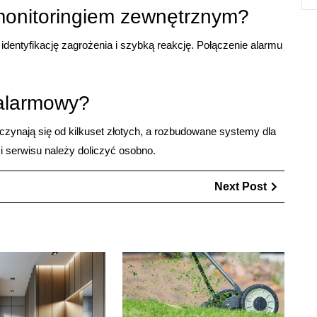
 monitoringiem zewnętrznym?
dentyfikację zagrożenia i szybką reakcję. Połączenie alarmu
 alarmowy?
czynają się od kilkuset złotych, a rozbudowane systemy dla
 i serwisu należy doliczyć osobno.
Next
Next Post
Post
Najważniejsze
Zbiorni
kroki
na
podczas
deszc
remontu
2000