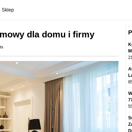
Sklep
P
rmowy dla domu i firmy
K
ts
M
2
A
L
8
W
7
5
S
Z
D