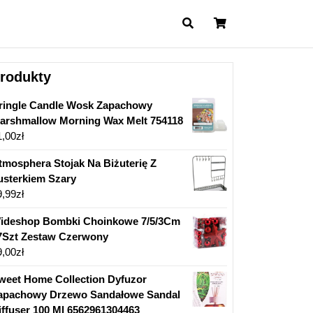
Cart
rodukty
ringle Candle Wosk Zapachowy
arshmallow Morning Wax Melt 754118
1,00
zł
tmosphera Stojak Na Biżuterię Z
usterkiem Szary
9,99
zł
ideshop Bombki Choinkowe 7/5/3Cm
7Szt Zestaw Czerwony
9,00
zł
weet Home Collection Dyfuzor
apachowy Drzewo Sandałowe Sandal
iffuser 100 Ml 6562961304463