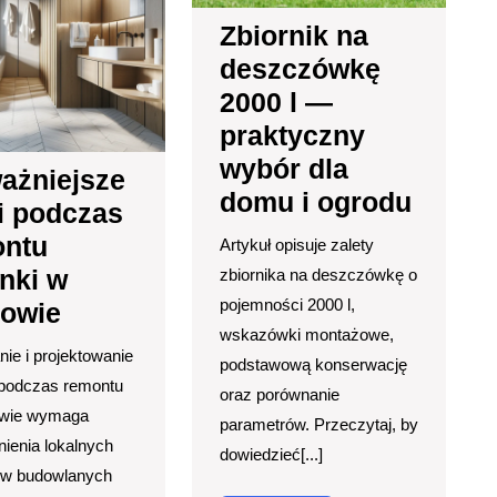
łazienki
l
Zbiornik na
w
—
Krakowie
prakty
deszczówkę
wybór
2000 l —
dla
domu
praktyczny
i
wybór dla
ażniejsze
ogrodu
domu i ogrodu
i podczas
ontu
Artykuł opisuje zalety
enki w
zbiornika na deszczówkę o
pojemności 2000 l,
owie
wskazówki montażowe,
ie i projektowanie
podstawową konserwację
 podczas remontu
oraz porównanie
owie wymaga
parametrów. Przeczytaj, by
ienia lokalnych
dowiedzieć[...]
ów budowlanych