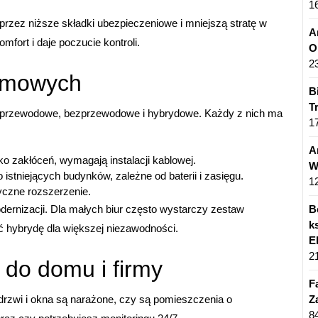
1
rzez niższe składki ubezpieczeniowe i mniejszą stratę w
A
mfort i daje poczucie kontroli.
O
2
rmowych
B
T
: przewodowe, bezprzewodowe i hybrydowe. Każdy z nich ma
1
A
o zakłóceń, wymagają instalacji kablowej.
W
stniejących budynków, zależne od baterii i zasięgu.
1
yczne rozszerzenie.
B
dernizacji. Dla małych biur często wystarczy zestaw
k
hybrydę dla większej niezawodności.
E
2
do domu i firmy
F
Z
drzwi i okna są narażone, czy są pomieszczenia o
8