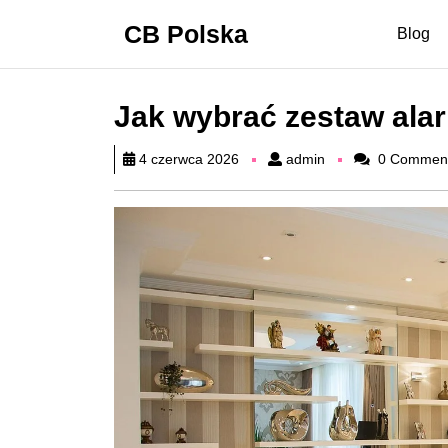
Skip
CB Polska
to
Blog
content
Skip
to
Jak wybrać zestaw ala
content
admin
4 czerwca 2026
admin
0 Commen