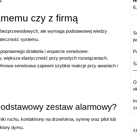
H
w.
6
samemu czy z firmą
h bezprzewodowych, ale wymaga podstawowej wiedzy
S
kuteczność systemu.
pa
ść poprawnego działania i wsparcie serwisowe.
P
y, większa elastyczność przy prostych rozwiązaniach.
S
. Umowa serwisowa zapewni szybkie reakcje przy awariach i
—
O
ok
I
 podstawowy zestaw alarmowy?
z
i ruchu, kontaktrony na drzwi/okna, syrenę oraz pilot lub
ktory dymu.
z