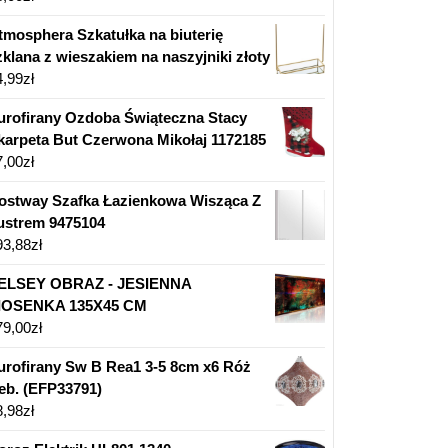
tmosphera Szkatułka na biuterię
zklana z wieszakiem na naszyjniki złoty
4,99
zł
urofirany Ozdoba Świąteczna Stacy
karpeta But Czerwona Mikołaj 1172185
7,00
zł
ostway Szafka Łazienkowa Wisząca Z
ustrem 9475104
93,88
zł
ELSEY OBRAZ - JESIENNA
IOSENKA 135X45 CM
79,00
zł
urofirany Sw B Rea1 3-5 8cm x6 Róż
eb. (EFP33791)
8,98
zł