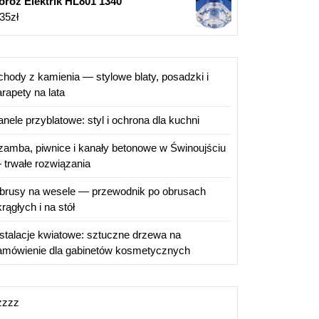
oroz Elektrik HL801 1340
,35
zł
chody z kamienia — stylowe blaty, posadzki i
rapety na lata
anele przyblatowe: styl i ochrona dla kuchni
zamba, piwnice i kanały betonowe w Świnoujściu
 trwałe rozwiązania
brusy na wesele — przewodnik po obrusach
rągłych i na stół
nstalacje kwiatowe: sztuczne drzewa na
amówienie dla gabinetów kosmetycznych
zzzz