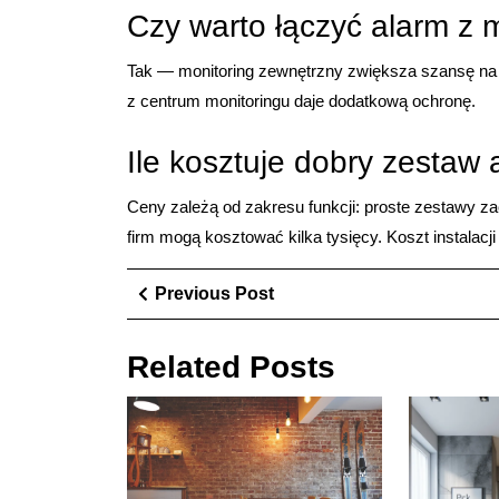
Czy warto łączyć alarm z
Tak — monitoring zewnętrzny zwiększa szansę na i
z centrum monitoringu daje dodatkową ochronę.
Ile kosztuje dobry zestaw
Ceny zależą od zakresu funkcji: proste zestawy za
firm mogą kosztować kilka tysięcy. Koszt instalacji
Nawigacja
Previous
Previous Post
Post
wpisu
Related Posts
Dekoracyjny
zbiornik
na
deszczówkę