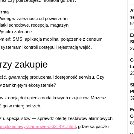
z czy potrzebujesz monitoringu 24/7.
A
irma
s
ięcej, w zależności od powierzchni
5
latki schodowe, recepcja, magazyn
ysoko zalecane
E
mień: SMS, aplikacja mobilna, połączenie z centrum
S
systemami kontroli dostępu i rejestracją wejść.
2
C
rzy zakupie
L
2
ść, gwarancję producenta i dostępność serwisu. Czy
S
y w zamkniętym ekosystemie?
P
ów z opcją dokupienia dodatkowych czujników. Możesz
3
 go w miarę potrzeb.
E
C
esz u specjalistów — sprawdź ofertę zestawów alarmowych
8
nan.pl/zestawy-alarmowe-c-33_491.html
, gdzie są paczki