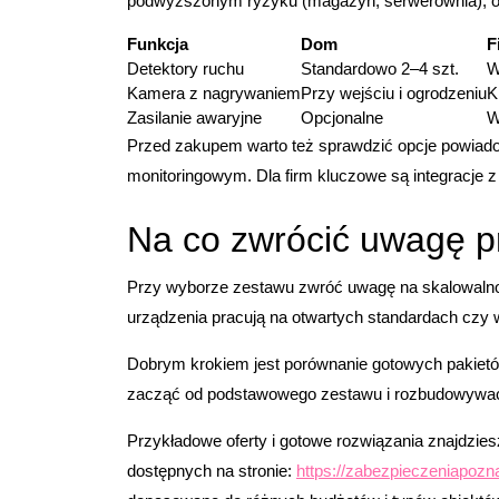
podwyższonym ryzyku (magazyn, serwerownia), ora
Funkcja
Dom
F
Detektory ruchu
Standardowo 2–4 szt.
W
Kamera z nagrywaniem
Przy wejściu i ogrodzeniu
K
Zasilanie awaryjne
Opcjonalne
W
Przed zakupem warto też sprawdzić opcje powiado
monitoringowym. Dla firm kluczowe są integracje z 
Na co zwrócić uwagę p
Przy wyborze zestawu zwróć uwagę na skalowalno
urządzenia pracują na otwartych standardach cz
Dobrym krokiem jest porównanie gotowych pakiet
zacząć od podstawowego zestawu i rozbudowywać
Przykładowe oferty i gotowe rozwiązania znajdzi
dostępnych na stronie:
https://zabezpieczeniapoz