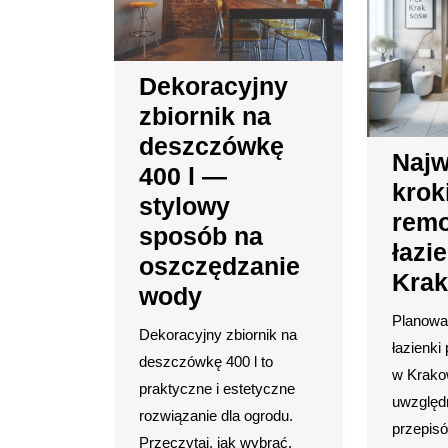
400
l
—
stylowy
Dekoracyjny
sposób
zbiornik na
na
oszczędzanie
deszczówkę
Najw
wody
400 l —
krok
stylowy
rem
sposób na
łazi
oszczędzanie
Krak
wody
Planowan
Dekoracyjny zbiornik na
łazienki
deszczówkę 400 l to
w Krak
praktyczne i estetyczne
uwzględn
rozwiązanie dla ogrodu.
przepis
Przeczytaj, jak wybrać,