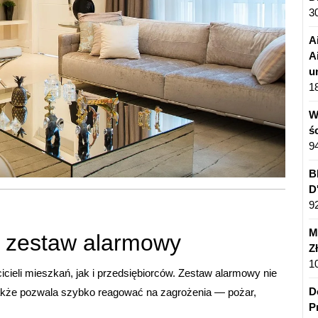
3
A
A
u
1
W
ś
9
B
D
9
M
ć zestaw alarmowy
Z
1
icieli mieszkań, jak i przedsiębiorców. Zestaw alarmowy nie
D
także pozwala szybko reagować na zagrożenia — pożar,
P