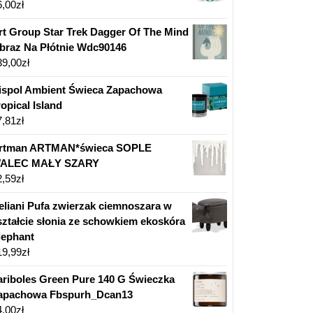
6,00
zł
rt Group Star Trek Dagger Of The Mind
braz Na Płótnie Wdc90146
39,00
zł
ispol Ambient Świeca Zapachowa
ropical Island
7,81
zł
rtman ARTMAN*świeca SOPLE
ALEC MAŁY SZARY
2,59
zł
eliani Pufa zwierzak ciemnoszara w
ształcie słonia ze schowkiem ekoskóra
lephant
19,99
zł
ariboles Green Pure 140 G Świeczka
apachowa Fbspurh_Dcan13
4,00
zł