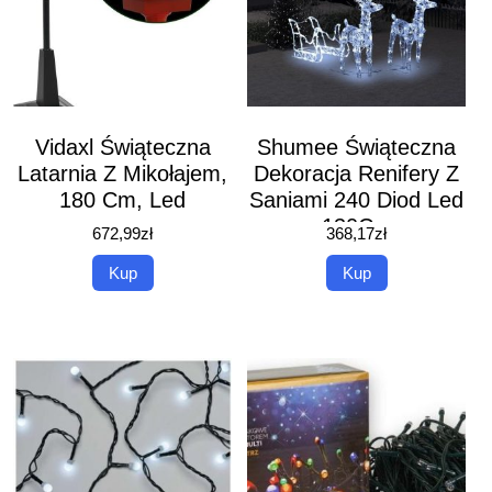
Vidaxl Świąteczna
Shumee Świąteczna
Latarnia Z Mikołajem,
Dekoracja Renifery Z
180 Cm, Led
Saniami 240 Diod Led
130Cm
672,99
zł
368,17
zł
100039418180
Kup
Kup