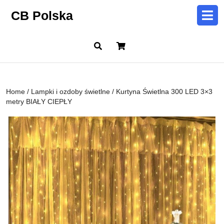
Skip
CB Polska
to
content
Skip
Cart
to
content
Home
/
Lampki i ozdoby świetlne
/ Kurtyna Świetlna 300 LED 3×3
metry BIAŁY CIEPŁY