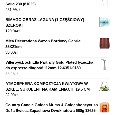
Solid 230 (81635)
251,99
zł
BIMAGO OBRAZ LAGUNA (1-CZĘŚCIOWY)
SZEROKI
129,04
zł
Mica Decorations Wazon Bordowy Gabriel
35X21cm
99,90
zł
Villeroy&Boch Ella Partially Gold Plated łyżeczka
do espresso długość 112mm 12-6351-0180
55,25
zł
ATMOSPHERA KOMPOZYCJA KWIATOWA W
SZKLE, SUKULENT NA KAMIENIACH, 19,5 CM
32,99
zł
Country Candle Golden Mums & Goldenhoneycrisp
Duża Świeca Zapachowa Dwuknotowa 680g 12625