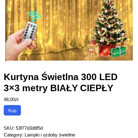
Kurtyna Świetlna 300 LED
3×3 metry BIAŁY CIEPŁY
48,00
zł
Kup
SKU:
53f77d3d8f5d
Category:
Lampki i ozdoby świetlne