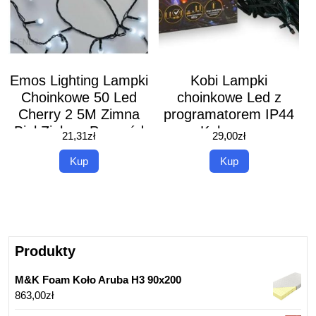
Emos Lighting Lampki
Kobi Lampki
Choinkowe 50 Led
choinkowe Led z
Cherry 2 5M Zimna
programatorem IP44
Biel Zielony Przewód
Kolorowe
21,31
zł
29,00
zł
Ip20 1550052007
Kup
Kup
Produkty
M&K Foam Koło Aruba H3 90x200
863,00
zł