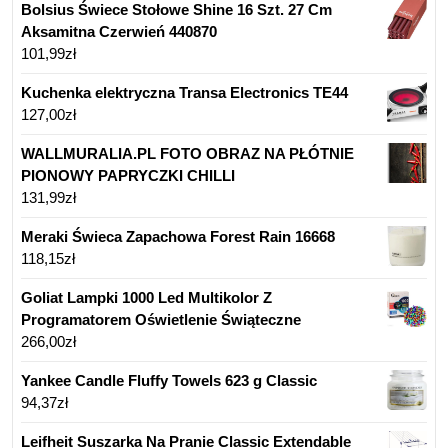
Bolsius Świece Stołowe Shine 16 Szt. 27 Cm
Aksamitna Czerwień 440870
101,99
zł
Kuchenka elektryczna Transa Electronics TE44
127,00
zł
WALLMURALIA.PL FOTO OBRAZ NA PŁÓTNIE
PIONOWY PAPRYCZKI CHILLI
131,99
zł
Meraki Świeca Zapachowa Forest Rain 16668
118,15
zł
Goliat Lampki 1000 Led Multikolor Z
Programatorem Oświetlenie Świąteczne
266,00
zł
Yankee Candle Fluffy Towels 623 g Classic
94,37
zł
Leifheit Suszarka Na Pranie Classic Extendable