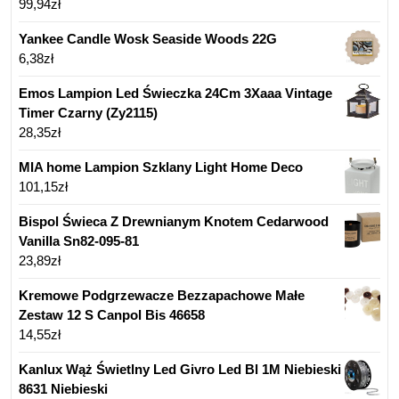
99,94
zł
Yankee Candle Wosk Seaside Woods 22G
6,38
zł
Emos Lampion Led Świeczka 24Cm 3Xaaa Vintage
Timer Czarny (Zy2115)
28,35
zł
MIA home Lampion Szklany Light Home Deco
101,15
zł
Bispol Świeca Z Drewnianym Knotem Cedarwood
Vanilla Sn82-095-81
23,89
zł
Kremowe Podgrzewacze Bezzapachowe Małe
Zestaw 12 S Canpol Bis 46658
14,55
zł
Kanlux Wąż Świetlny Led Givro Led Bl 1M Niebieski
8631 Niebieski