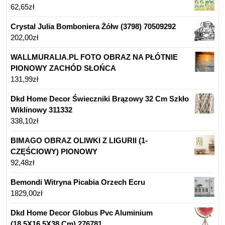
62,65
zł
Crystal Julia Bomboniera Żółw (3798) 70509292
202,00
zł
WALLMURALIA.PL FOTO OBRAZ NA PŁÓTNIE
PIONOWY ZACHÓD SŁOŃCA
131,99
zł
Dkd Home Decor Świeczniki Brązowy 32 Cm Szkło
Wiklinowy 311332
338,10
zł
BIMAGO OBRAZ OLIWKI Z LIGURII (1-
CZĘŚCIOWY) PIONOWY
92,48
zł
Bemondi Witryna Picabia Orzech Ecru
1829,00
zł
Dkd Home Decor Globus Pvc Aluminium
(18.5X16.5X38 Cm) 276781