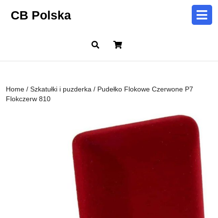
Skip
CB Polska
to
content
Skip
Cart
to
content
Home
/
Szkatułki i puzderka
/ Pudełko Flokowe Czerwone P7
Flokczerw 810