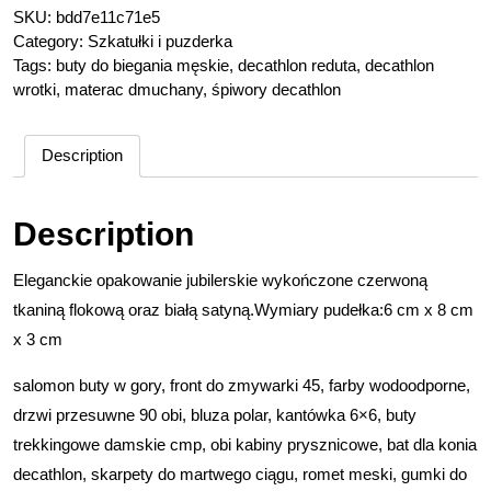
SKU:
bdd7e11c71e5
Category:
Szkatułki i puzderka
Tags:
buty do biegania męskie
,
decathlon reduta
,
decathlon
wrotki
,
materac dmuchany
,
śpiwory decathlon
Description
Description
Eleganckie opakowanie jubilerskie wykończone czerwoną
tkaniną flokową oraz białą satyną.Wymiary pudełka:6 cm x 8 cm
x 3 cm
salomon buty w gory, front do zmywarki 45, farby wodoodporne,
drzwi przesuwne 90 obi, bluza polar, kantówka 6×6, buty
trekkingowe damskie cmp, obi kabiny prysznicowe, bat dla konia
decathlon, skarpety do martwego ciągu, romet meski, gumki do