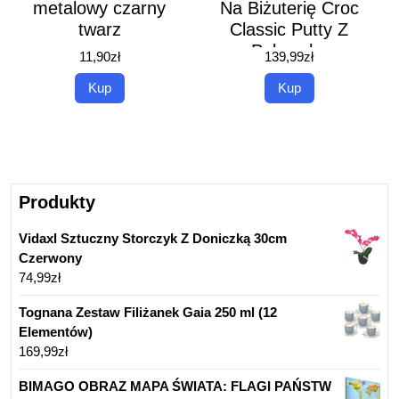
metalowy czarny
Na Biżuterię Croc
twarz
Classic Putty Z
Pokrywką
11,90
zł
139,99
zł
Kup
Kup
Produkty
Vidaxl Sztuczny Storczyk Z Doniczką 30cm
Czerwony
74,99
zł
Tognana Zestaw Filiżanek Gaia 250 ml (12
Elementów)
169,99
zł
BIMAGO OBRAZ MAPA ŚWIATA: FLAGI PAŃSTW