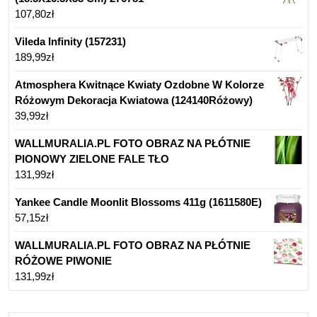
107,80
zł
Vileda Infinity (157231)
189,99
zł
Atmosphera Kwitnące Kwiaty Ozdobne W Kolorze
Różowym Dekoracja Kwiatowa (124140Różowy)
39,99
zł
WALLMURALIA.PL FOTO OBRAZ NA PŁÓTNIE
PIONOWY ZIELONE FALE TŁO
131,99
zł
Yankee Candle Moonlit Blossoms 411g (1611580E)
57,15
zł
WALLMURALIA.PL FOTO OBRAZ NA PŁÓTNIE
RÓŻOWE PIWONIE
131,99
zł