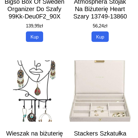
Bigso Box Of Sweden
Atmosphera Stojak
Organizer Do Szafy
Na Biżuterię Heart
99Kk-Deu0F2_90X
Szary 13749-13860
139,99
zł
56,24
zł
Kup
Kup
Wieszak na biżuterię
Stackers Szkatułka