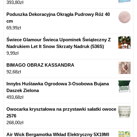
393,80
zł
Poduszka Dekoracyjna Okrągła Pudrowy Róż 40
cm
69,99
zł
Świece Glamour Świeca Upominek Świąteczny Z
Nadrukiem Let It Snow Skrzaty Nadruk (536S)
9,99
zł
BIMAGO OBRAZ KASSANDRA
92,68
zł
Innybs Huśtawka Ogrodowa 3-Osobowa Bujana
Daszek Zielona
493,68
zł
Owocarka kryształowa na przystawki sałatki owoce
2576
268,00
zł
Air Wick Bergamotka Wkład Elektryczny 5X19Ml