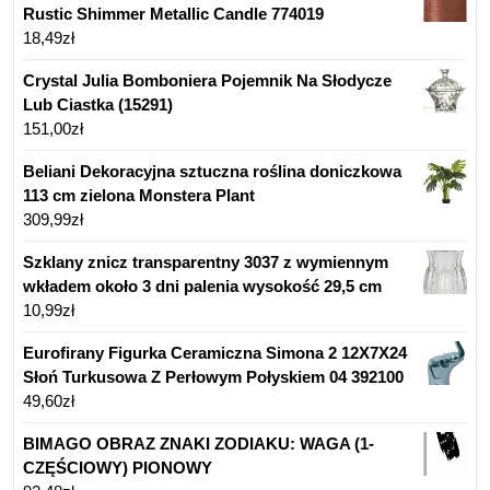
Rustic Shimmer Metallic Candle 774019
18,49
zł
Crystal Julia Bomboniera Pojemnik Na Słodycze
Lub Ciastka (15291)
151,00
zł
Beliani Dekoracyjna sztuczna roślina doniczkowa
113 cm zielona Monstera Plant
309,99
zł
Szklany znicz transparentny 3037 z wymiennym
wkładem około 3 dni palenia wysokość 29,5 cm
10,99
zł
Eurofirany Figurka Ceramiczna Simona 2 12X7X24
Słoń Turkusowa Z Perłowym Połyskiem 04 392100
49,60
zł
BIMAGO OBRAZ ZNAKI ZODIAKU: WAGA (1-
CZĘŚCIOWY) PIONOWY