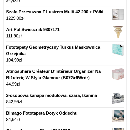
92,48
zł
Szafa Przesuwna Z Lustrem Multi 42 200 + Półki
1229,00
zł
Art Pol Świecznik 9307171
111,90
zł
Fototapety Geometryczny Turkus Maskownica
Grzejnika
104,99
zł
Atmosphera Créateur D'Intérieur Organizer Na
Biżuterię W Stylu Glamour (B07Gr9Wrdr)
44,99
zł
2-osobowa kanapa modułowa, szara, tkanina
842,99
zł
Bimago Fototapeta Dotyk Oddechu
84,64
zł