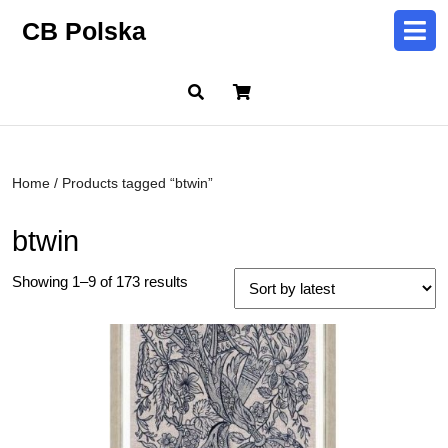
Skip
CB Polska
to
content
Skip
Cart
to
content
Home
/ Products tagged “btwin”
btwin
Showing 1–9 of 173 results