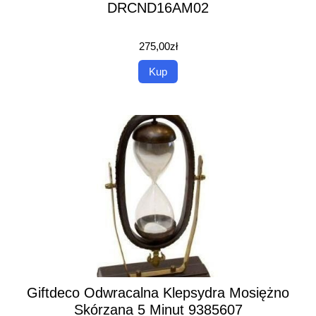
DRCND16AM02
275,00
zł
Kup
Giftdeco Odwracalna Klepsydra Mosiężno
Skórzana 5 Minut 9385607