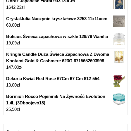
Obraz Japanese Floral 90X130Cm
1642,23
zł
CrystalJulia Naczynie kryształowe 3253 11x11xcm
63,00
zł
Bolsius Świeca zapachowa w szkle 129/79 Wanilia
19,09
zł
Kringle Candle Duża Świeca Zapachowa Z Dwoma
Knotami Gold & Cashmere 623G 6715652603998
147,00
zł
Dekoria Kwiat Red Rose 67Cm 67 Cm 812-554
13,00
zł
Bormioli Rocco Pojemnik Na Żywność Evolution
1,4L (3Dbpojevo18)
25,90
zł