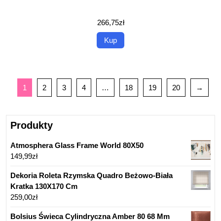
266,75
zł
Kup
1
2
3
4
…
18
19
20
→
Produkty
Atmosphera Glass Frame World 80X50
149,99
zł
Dekoria Roleta Rzymska Quadro Beżowo-Biała
Kratka 130X170 Cm
259,00
zł
Bolsius Świeca Cylindryczna Amber 80 68 Mm