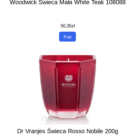
Woodwick Świeca Mała White Teak 108088
50,35
zł
Kup
Dr Vranjes Świeca Rosso Nobile 200g