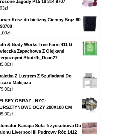
rożone Jagody P15 18 314 9707
,63
zł
urver Kosz do bielizny Ciemny Brąz 60
 98708
1,00
zł
ath & Body Works Tree Farm 411 G
wieczka Zapachowa Z Olejkami
terycznymi Bbotrfh_Dcan27
39,00
zł
oaletka Z Lustrem Z Szufladami Do
izażu Makijażu
79,00
zł
ELSEY OBRAZ - NYC:
URSZTYNOWE OCZY 200X100 CM
39,00
zł
domator Kanapa Sofa Trzyosobowa Do
alonu Liverpool Iii Pudrowy Róż 1412