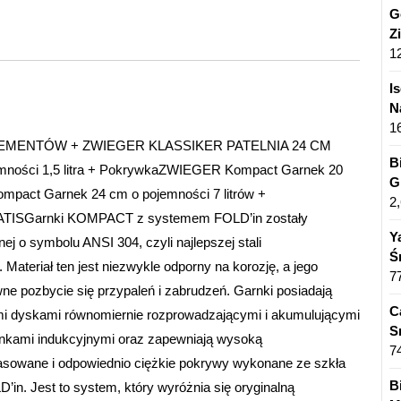
G
Z
1
I
N
1
MENTÓW + ZWIEGER KLASSIKER PATELNIA 24 CM
B
ości 1,5 litra + PokrywkaZWIEGER Kompact Garnek 20
G
mpact Garnek 24 cm o pojemności 7 litrów +
2
ATISGarnki KOMPACT z systemem FOLD’in zostały
Y
ej o symbolu ANSI 304, czyli najlepszej stali
Ś
ateriał ten jest niezwykle odporny na korozję, a jego
7
ne pozbycie się przypaleń i zabrudzeń. Garnki posiadają
C
i dyskami równomiernie rozprowadzającymi i akumulującymi
S
henkami indukcyjnymi oraz zapewniają wysoką
7
sowane i odpowiednio ciężkie pokrywy wykonane ze szkła
B
n. Jest to system, który wyróżnia się oryginalną