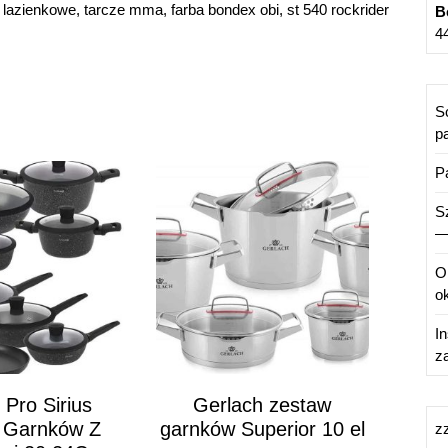
o lazienkowe, tarcze mma, farba bondex obi, st 540 rockrider
B
4
S
pa
P
S
—
O
ok
I
z
 Pro Sirius
Gerlach zestaw
 Garnków Z
garnków Superior 10 el
z