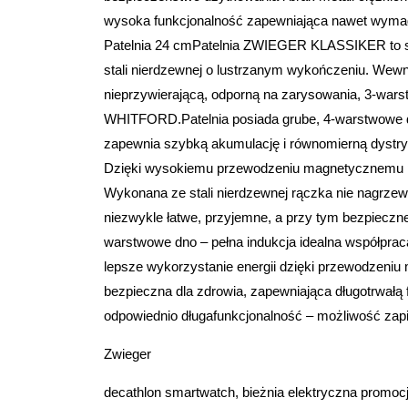
wysoka funkcjonalność zapewniająca nawet wyma
Patelnia 24 cmPatelnia ZWIEGER KLASSIKER to st
stali nierdzewnej o lustrzanym wykończeniu. Wew
nieprzywierającą, odporną na zarysowania, 3-war
WHITFORD.Patelnia posiada grube, 4-warstwowe dn
zapewnia szybką akumulację i równomierną dystry
Dzięki wysokiemu przewodzeniu magnetycznemu pa
Wykonana ze stali nierdzewnej rączka nie nagrzewa 
niezwykle łatwe, przyjemne, a przy tym bezpieczn
warstwowe dno – pełna indukcja idealna współpraca
lepsze wykorzystanie energii dzięki przewodzeni
bezpieczna dla zdrowia, zapewniająca długotrwałą 
odpowiednio długafunkcjonalność – możliwość zapi
Zwieger
decathlon smartwatch, bieżnia elektryczna promoc