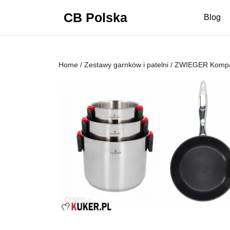
Skip
CB Polska
to
Blog
content
Skip
to
content
Home
/
Zestawy garnków i patelni
/ ZWIEGER Kompac