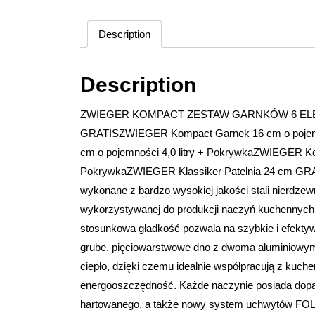
Description
Description
ZWIEGER KOMPACT ZESTAW GARNKÓW 6 ELE
GRATISZWIEGER Kompact Garnek 16 cm o pojemn
cm o pojemności 4,0 litry + PokrywkaZWIEGER Ko
PokrywkaZWIEGER Klassiker Patelnia 24 cm GR
wykonane z bardzo wysokiej jakości stali nierdzewn
wykorzystywanej do produkcji naczyń kuchennych. M
stosunkowa gładkość pozwala na szybkie i efektyw
grube, pięciowarstwowe dno z dwoma aluminiowym
ciepło, dzięki czemu idealnie współpracują z kuc
energooszczędność. Każde naczynie posiada dopa
hartowanego, a także nowy system uchwytów FOLD’i