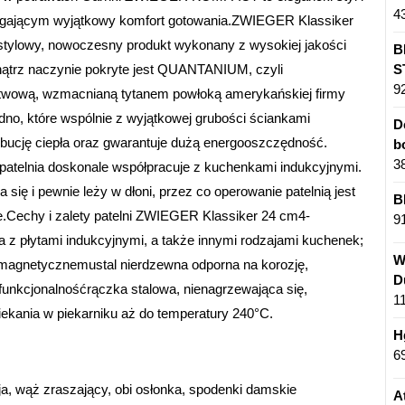
4
gającym wyjątkowy komfort gotowania.ZWIEGER Klassiker
ylowy, nowoczesny produkt wykonany z wysokiej jakości
B
nątrz naczynie pokryte jest QUANTANIUM, czyli
S
9
stwową, wzmacnianą tytanem powłoką amerykańskiej firmy
o, które wspólnie z wyjątkowej grubości ściankami
D
bucję ciepła oraz gwarantuje dużą energooszczędność.
b
3
telnia doskonale współpracuje z kuchenkami indukcyjnymi.
się i pewnie leży w dłoni, przez co operowanie patelnią jest
B
e.Cechy i zalety patelni ZWIEGER Klassiker 24 cm4-
9
 z płytami indukcyjnymi, a także innymi rodzajami kuchenek;
W
u magnetycznemustal nierdzewna odporna na korozję,
D
funkcjonalnośćrączka stalowa, nienagrzewająca się,
1
ekania w piekarniku aż do temperatury 240°C.
H
6
ja, wąż zraszający, obi osłonka, spodenki damskie
A