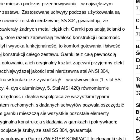
M
enie miejsca podczas przechowywania – w największym
7
ty zestawu. Zastosowane uchwyty podczas użytkowania są
 również ze stali nierdzewnej SS 304, gwarantują, że
C
L
awierały żadnych metali ciężkich. Garnki posiadają ścianki o
7
, które razem zapewniają trwałość konstrukcji i odporność
l i wysoka funkcjonalność, to komfort gotowania i łatwość
B
Ś
konstrukcji całego zestawu. Garnki te z całą pewnością
E
gotowaniu, a ich oryginalny kształt zapewni przyjemny efekt
1
:Najwyższej jakości stal nierdzewna stal ANSI 304,
T
alna w kontakcie z żywnością5 – warstwowe dno (1. stal SS
W
cy, 4. dysk aluminiowy, 5. Stal AISI 420) równomiernie
3
zczędność i idealna współpraca ze wszystkimi typami
ystem ruchomych, składanych uchwytów pozwala oszczędzić
S
B
 garnku mieszczą się wszystkie pozostałe elementy
4
inalna konstrukcja składania w garnkach i pokrywkach;
ocujące je śruby, ze stali SS 304, gwarantują
E
S
ch w potrawach Garnki ZWIEGER KOMPACT to elegancki styl i