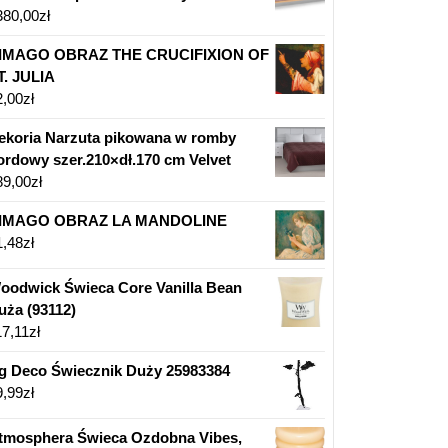
380,00
zł
IMAGO OBRAZ THE CRUCIFIXION OF
T. JULIA
2,00
zł
ekoria Narzuta pikowana w romby
ordowy szer.210×dł.170 cm Velvet
89,00
zł
IMAGO OBRAZ LA MANDOLINE
1,48
zł
oodwick Świeca Core Vanilla Bean
uża (93112)
17,11
zł
g Deco Świecznik Duży 25983384
9,99
zł
tmosphera Świeca Ozdobna Vibes,