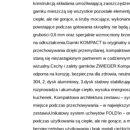
konstrukcją składania umożliwiającą zaoszczędz
garnku mieszczą się wszystkie pozostałe elemen
ciepłe, ale nie gorące, a śruby mocujące, wykonane
powstające podczas gotowania skropliny nie będą z
grubości 0,6 mm oraz specjalnie wzmocniony brzeg
na odkształcenia.Garnki KOMPACT to oryginalny sty
przechowywania dzięki przemyślanej, kompaktowej 
staną się niezastąpionym partnerem w codziennym 
wizualny.Cechy i zalety garnków ZWIEGER Kompact
odporna na korozję, bezpieczna dla zdrowia, neutr
304, 2. dysk aluminiowy, 3.dysk stalowy stabilizują
rozprowadza i akumuluje ciepło, wysoka energoos
kuchenek. Kompaktowa architektura zestawu – s
miejsce podczas przechowywania – w największym
zestawuUnikatowy system uchwytów FOLD’in – oryg
podczas użytkowania są ciepłe, ale nie gorące, a m
bezpieczeństwo użytkowania i brak metali ciężki