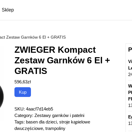
Sklep
t Zestaw Garnków 6 El + GRATIS
ZWIEGER Kompact
P
Zestaw Garnków 6 El +
V
L
GRATIS
2
596,63
zł
W
Kup
P
F
1
SKU:
4aacf7d14eb5
Category:
Zestawy garnków i patelni
E
Tags:
basen dla dzieci
,
stroje kąpielowe
1
dwuczęściowe
,
trampoliny