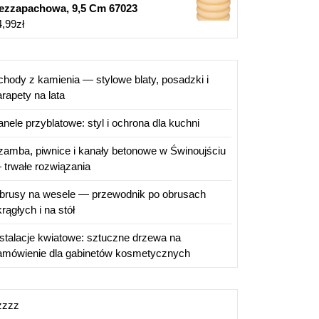
ezzapachowa, 9,5 Cm 67023
4,99
zł
chody z kamienia — stylowe blaty, posadzki i
rapety na lata
anele przyblatowe: styl i ochrona dla kuchni
zamba, piwnice i kanały betonowe w Świnoujściu
 trwałe rozwiązania
brusy na wesele — przewodnik po obrusach
rągłych i na stół
nstalacje kwiatowe: sztuczne drzewa na
amówienie dla gabinetów kosmetycznych
zzzz