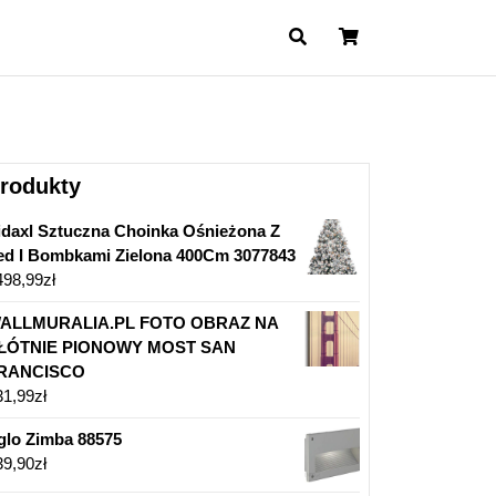
Cart
rodukty
idaxl Sztuczna Choinka Ośnieżona Z
ed I Bombkami Zielona 400Cm 3077843
498,99
zł
ALLMURALIA.PL FOTO OBRAZ NA
ŁÓTNIE PIONOWY MOST SAN
RANCISCO
31,99
zł
glo Zimba 88575
39,90
zł