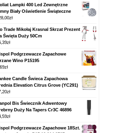
oliat Lampki 400 Led Zewnętrzne
imny Biały Oświetlenie Świąteczne
28,00
zł
so Trade Mikołaj Krasnal Skrzat Prezent
a Święta Duży 50Cm
6,39
zł
ispol Podgrzewacze Zapachowe
rzane Wino P15195
,69
zł
ankee Candle Świeca Zapachowa
rednia Elevation Citrus Grove (YC291)
7,20
zł
anpol Bis Świecznik Adwentowy
rebrny Duży Na Tapers Cr3C 46896
4,59
zł
ispol Podgrzewacze Zapachowe 18Szt.