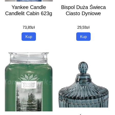
Yankee Candle
Bispol Duża Świeca
Candlelit Cabin 623g
Ciasto Dyniowe
73,89
zł
29,59
zł
Kup
Kup