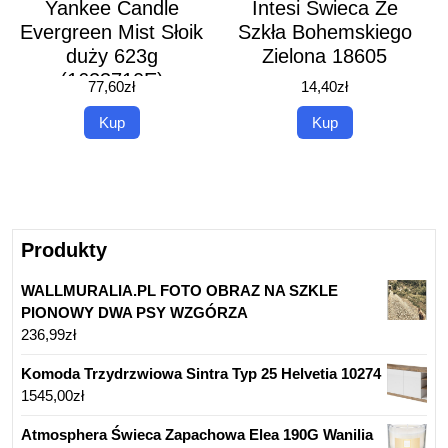
Yankee Candle
Intesi Świeca Ze
Evergreen Mist Słoik
Szkła Bohemskiego
duży 623g
Zielona 18605
(1623710E)
77,60
zł
14,40
zł
Kup
Kup
Produkty
WALLMURALIA.PL FOTO OBRAZ NA SZKLE
PIONOWY DWA PSY WZGÓRZA
236,99
zł
Komoda Trzydrzwiowa Sintra Typ 25 Helvetia 10274
1545,00
zł
Atmosphera Świeca Zapachowa Elea 190G Wanilia