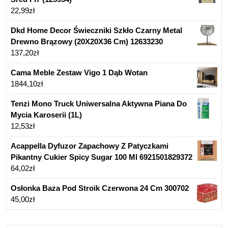
22,99
zł
Dkd Home Decor Świeczniki Szkło Czarny Metal
Drewno Brązowy (20X20X36 Cm) 12633230
137,20
zł
Cama Meble Zestaw Vigo 1 Dąb Wotan
1844,10
zł
Tenzi Mono Truck Uniwersalna Aktywna Piana Do
Mycia Karoserii (1L)
12,53
zł
Acappella Dyfuzor Zapachowy Z Patyczkami
Pikantny Cukier Spicy Sugar 100 Ml 6921501829372
64,02
zł
Osłonka Baza Pod Stroik Czerwona 24 Cm 300702
45,00
zł