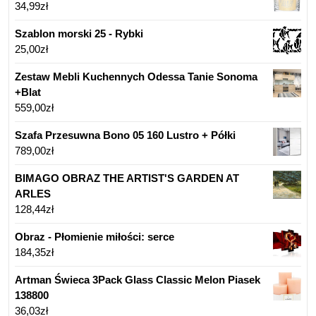
34,99
zł
Szablon morski 25 - Rybki
25,00
zł
Zestaw Mebli Kuchennych Odessa Tanie Sonoma
+Blat
559,00
zł
Szafa Przesuwna Bono 05 160 Lustro + Półki
789,00
zł
BIMAGO OBRAZ THE ARTIST'S GARDEN AT
ARLES
128,44
zł
Obraz - Płomienie miłości: serce
184,35
zł
Artman Świeca 3Pack Glass Classic Melon Piasek
138800
36,03
zł