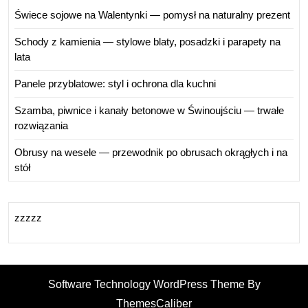
Świece sojowe na Walentynki — pomysł na naturalny prezent
Schody z kamienia — stylowe blaty, posadzki i parapety na
lata
Panele przyblatowe: styl i ochrona dla kuchni
Szamba, piwnice i kanały betonowe w Świnoujściu — trwałe
rozwiązania
Obrusy na wesele — przewodnik po obrusach okrągłych i na
stół
zzzzz
Software Technology WordPress Theme By
ThemesCaliber