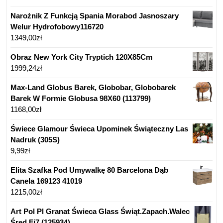
Narożnik Z Funkcją Spania Morabod Jasnoszary
Welur Hydrofobowy116720
1349,00
zł
Obraz New York City Tryptich 120X85Cm
1999,24
zł
Max-Land Globus Barek, Globobar, Globobarek
Barek W Formie Globusa 98X60 (113799)
1168,00
zł
Świece Glamour Świeca Upominek Świąteczny Las
Nadruk (305S)
9,99
zł
Elita Szafka Pod Umywalkę 80 Barcelona Dąb
Canela 169123 41019
1215,00
zł
Art Pol Pl Granat Świeca Glass Świąt.Zapach.Walec
Śred Fi7 (125934)