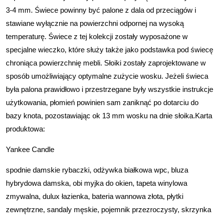
3-4 mm. Świece powinny być palone z dala od przeciągów i
stawiane wyłącznie na powierzchni odpornej na wysoką
temperaturę. Świece z tej kolekcji zostały wyposażone w
specjalne wieczko, które służy także jako podstawka pod świecę
chroniąca powierzchnię mebli. Słoiki zostały zaprojektowane w
sposób umożliwiający optymalne zużycie wosku. Jeżeli świeca
była palona prawidłowo i przestrzegane były wszystkie instrukcje
użytkowania, płomień powinien sam zaniknąć po dotarciu do
bazy knota, pozostawiając ok 13 mm wosku na dnie słoika.Karta
produktowa:
Yankee Candle
spodnie damskie rybaczki, odżywka białkowa wpc, bluza
hybrydowa damska, obi myjka do okien, tapeta winylowa
zmywalna, dulux łazienka, bateria wannowa złota, płytki
zewnętrzne, sandaly męskie, pojemnik przezroczysty, skrzynka