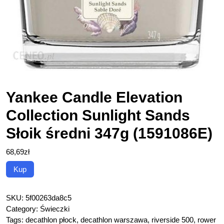
Yankee Candle Elevation
Collection Sunlight Sands
Słoik średni 347g (1591086E)
68,69
zł
Kup
SKU:
5f00263da8c5
Category:
Świeczki
Tags:
decathlon płock
,
decathlon warszawa
,
riverside 500
,
rower