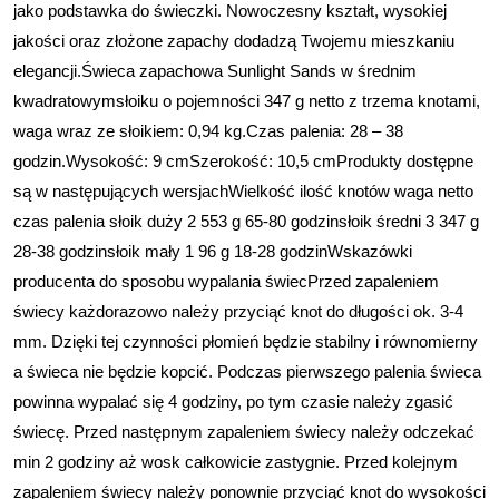
jako podstawka do świeczki. Nowoczesny kształt, wysokiej
jakości oraz złożone zapachy dodadzą Twojemu mieszkaniu
elegancji.Świeca zapachowa Sunlight Sands w średnim
kwadratowymsłoiku o pojemności 347 g netto z trzema knotami,
waga wraz ze słoikiem: 0,94 kg.Czas palenia: 28 – 38
godzin.Wysokość: 9 cmSzerokość: 10,5 cmProdukty dostępne
są w następujących wersjachWielkość ilość knotów waga netto
czas palenia słoik duży 2 553 g 65-80 godzinsłoik średni 3 347 g
28-38 godzinsłoik mały 1 96 g 18-28 godzinWskazówki
producenta do sposobu wypalania świecPrzed zapaleniem
świecy każdorazowo należy przyciąć knot do długości ok. 3-4
mm. Dzięki tej czynności płomień będzie stabilny i równomierny
a świeca nie będzie kopcić. Podczas pierwszego palenia świeca
powinna wypalać się 4 godziny, po tym czasie należy zgasić
świecę. Przed następnym zapaleniem świecy należy odczekać
min 2 godziny aż wosk całkowicie zastygnie. Przed kolejnym
zapaleniem świecy należy ponownie przyciąć knot do wysokości