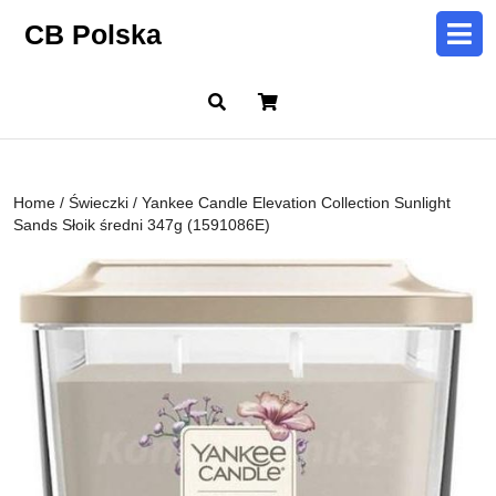
Skip
CB Polska
to
content
Skip
Cart
to
content
Home
/
Świeczki
/ Yankee Candle Elevation Collection Sunlight
Sands Słoik średni 347g (1591086E)