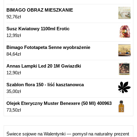
BIMAGO OBRAZ MIESZKANIE
92,76
zł
Susz Kwiatowy 1100ml Erotic
12,99
zł
Bimago Fototapeta Senne wyobrażenie
84,64
zł
Annas Lampki Led 20 1M Gwiazdki
12,90
zł
Szablon flora 150 - liść kasztanowca
35,00
zł
Olejek Eteryczny Muster Benexere (50 Ml) 400963
73,50
zł
Świece sojowe na Walentynki — pomysł na naturalny prezent