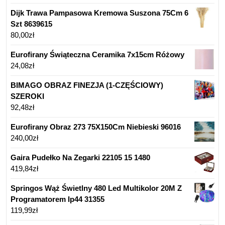
Dijk Trawa Pampasowa Kremowa Suszona 75Cm 6
Szt 8639615
80,00
zł
Eurofirany Świąteczna Ceramika 7x15cm Różowy
24,08
zł
BIMAGO OBRAZ FINEZJA (1-CZĘŚCIOWY)
SZEROKI
92,48
zł
Eurofirany Obraz 273 75X150Cm Niebieski 96016
240,00
zł
Gaira Pudełko Na Zegarki 22105 15 1480
419,84
zł
Springos Wąż Świetlny 480 Led Multikolor 20M Z
Programatorem Ip44 31355
119,99
zł