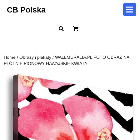
Skip
CB Polska
to
content
Skip
Cart
to
content
Home
/
Obrazy i plakaty
/ WALLMURALIA.PL FOTO OBRAZ NA
PŁÓTNIE PIONOWY HAWAJSKIE KWIATY