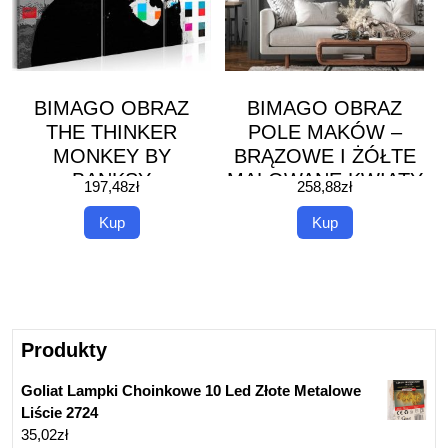
BIMAGO OBRAZ
BIMAGO OBRAZ
THE THINKER
POLE MAKÓW –
MONKEY BY
BRĄZOWE I ŻÓŁTE
BANKSY
MALOWANE KWIATY
197,48
zł
258,88
zł
WŚRÓD TRAW NA
Kup
Kup
ŁĄCE
Produkty
Goliat Lampki Choinkowe 10 Led Złote Metalowe
Liście 2724
35,02
zł