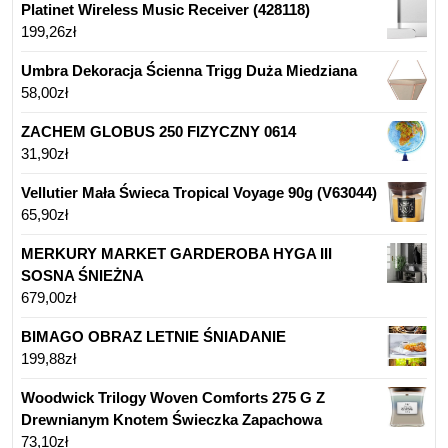
Platinet Wireless Music Receiver (428118)
199,26
zł
Umbra Dekoracja Ścienna Trigg Duża Miedziana
58,00
zł
ZACHEM GLOBUS 250 FIZYCZNY 0614
31,90
zł
Vellutier Mała Świeca Tropical Voyage 90g (V63044)
65,90
zł
MERKURY MARKET GARDEROBA HYGA III
SOSNA ŚNIEŻNA
679,00
zł
BIMAGO OBRAZ LETNIE ŚNIADANIE
199,88
zł
Woodwick Trilogy Woven Comforts 275 G Z
Drewnianym Knotem Świeczka Zapachowa
73,10
zł