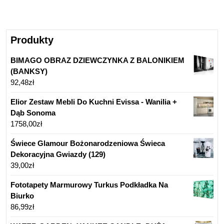
Produkty
BIMAGO OBRAZ DZIEWCZYNKA Z BALONIKIEM
(BANKSY)
92,48
zł
Elior Zestaw Mebli Do Kuchni Evissa - Wanilia +
Dąb Sonoma
1758,00
zł
Świece Glamour Bożonarodzeniowa Świeca
Dekoracyjna Gwiazdy (129)
39,00
zł
Fototapety Marmurowy Turkus Podkładka Na
Biurko
86,99
zł