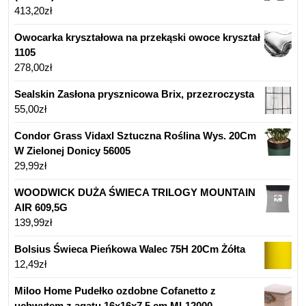
413,20
zł
Owocarka kryształowa na przekąski owoce kryształ
1105
278,00
zł
Sealskin Zasłona prysznicowa Brix, przezroczysta
55,00
zł
Condor Grass Vidaxl Sztuczna Roślina Wys. 20Cm
W Zielonej Donicy 56005
29,99
zł
WOODWICK DUŻA ŚWIECA TRILOGY MOUNTAIN
AIR 609,5G
139,99
zł
Bolsius Świeca Pieńkowa Walec 75H 20Cm Żółta
12,49
zł
Miloo Home Pudełko ozdobne Cofanetto z
uchwytem z agatu 16x16x7,5 cm ML12000