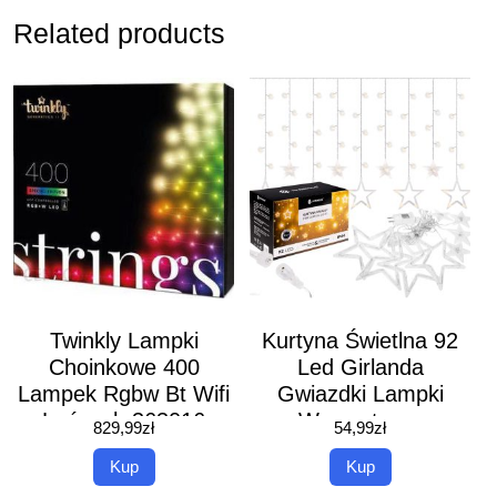
Related products
Twinkly Lampki
Kurtyna Świetlna 92
Choinkowe 400
Led Girlanda
Lampek Rgbw Bt Wifi
Gwiazdki Lampki
Łańcuch 363016
Wewnętrzno
829,99
zł
54,99
zł
Zewnętrzne Sople
Kup
Kup
Ciepły Biały