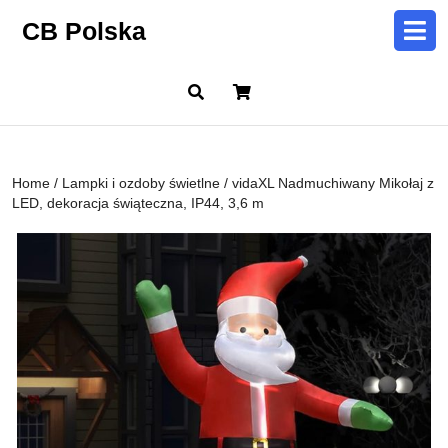
Skip
CB Polska
to
content
Skip
Cart
to
content
Home
/
Lampki i ozdoby świetlne
/ vidaXL Nadmuchiwany Mikołaj z
LED, dekoracja świąteczna, IP44, 3,6 m