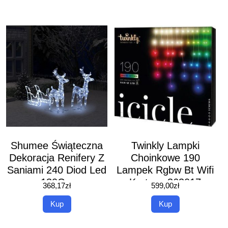
Shumee Świąteczna
Twinkly Lampki
Dekoracja Renifery Z
Choinkowe 190
Saniami 240 Diod Led
Lampek Rgbw Bt Wifi
130Cm
Kurtyna 363017
368,17
zł
599,00
zł
100039418180
Kup
Kup