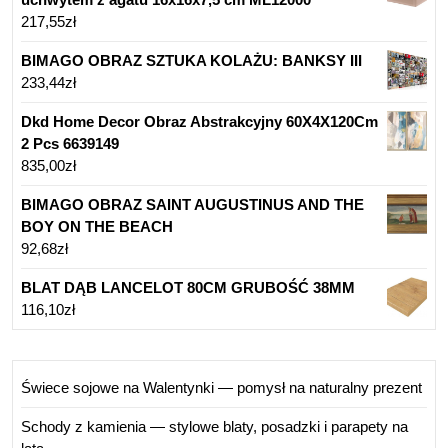
217,55
zł
BIMAGO OBRAZ SZTUKA KOLAŻU: BANKSY III
233,44
zł
Dkd Home Decor Obraz Abstrakcyjny 60X4X120Cm
2 Pcs 6639149
835,00
zł
BIMAGO OBRAZ SAINT AUGUSTINUS AND THE
BOY ON THE BEACH
92,68
zł
BLAT DĄB LANCELOT 80CM GRUBOŚĆ 38MM
116,10
zł
Świece sojowe na Walentynki — pomysł na naturalny prezent
Schody z kamienia — stylowe blaty, posadzki i parapety na