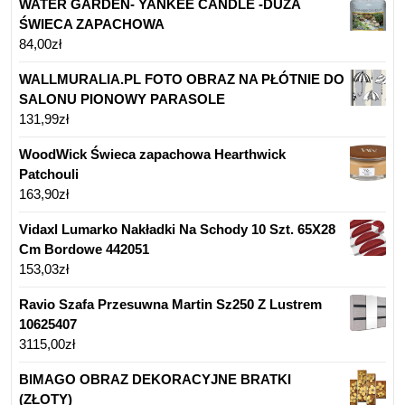
WATER GARDEN- YANKEE CANDLE -DUŻA
ŚWIECA ZAPACHOWA
84,00
zł
WALLMURALIA.PL FOTO OBRAZ NA PŁÓTNIE DO
SALONU PIONOWY PARASOLE
131,99
zł
WoodWick Świeca zapachowa Hearthwick
Patchouli
163,90
zł
Vidaxl Lumarko Nakładki Na Schody 10 Szt. 65X28
Cm Bordowe 442051
153,03
zł
Ravio Szafa Przesuwna Martin Sz250 Z Lustrem
10625407
3115,00
zł
BIMAGO OBRAZ DEKORACYJNE BRATKI
(ZŁOTY)