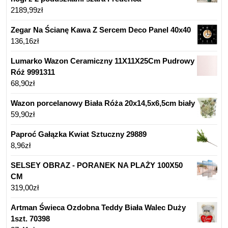
2189,99
zł
Zegar Na Ścianę Kawa Z Sercem Deco Panel 40x40
136,16
zł
Lumarko Wazon Ceramiczny 11X11X25Cm Pudrowy
Róż 9991311
68,90
zł
Wazon porcelanowy Biała Róża 20x14,5x6,5cm biały
59,90
zł
Paproć Gałązka Kwiat Sztuczny 29889
8,96
zł
SELSEY OBRAZ - PORANEK NA PLAŻY 100X50
CM
319,00
zł
Artman Świeca Ozdobna Teddy Biała Walec Duży
1szt. 70398