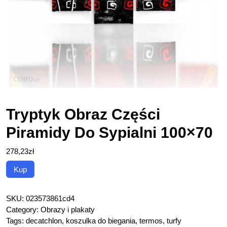
Tryptyk Obraz Części
Piramidy Do Sypialni 100×70
278,23
zł
Kup
SKU:
023573861cd4
Category:
Obrazy i plakaty
Tags:
decatchlon
,
koszulka do biegania
,
termos
,
turfy