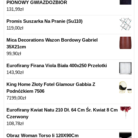
PIONOWY GWIAZDOZBIÓR
131,99
zł
Promis Suszarka Na Pranie (Su110)
119,00
zł
Mica Decorations Wazon Bordowy Gabriel
35X21cm
99,90
zł
Eurofirany Firana Viola Biała 400x250 Przelotki
143,90
zł
King Home Złoty Fotel Glamour Gabbia Z
Podnóżkiem 7506
7199,00
zł
Eurofirany Kwiat Natu 210 Dł. 64 Cm Śr. Kwiat 8 Cm
Czerwony
108,78
zł
Obraz Woman Torso Ii 120X90Cm