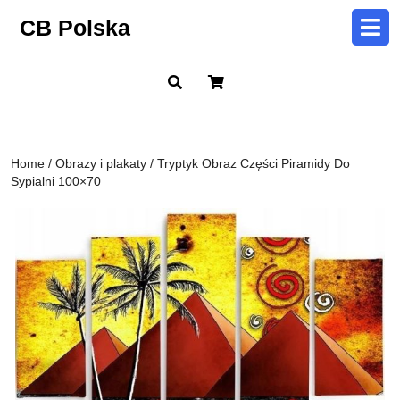
Skip
CB Polska
to
content
Skip
Cart
to
content
Home
/
Obrazy i plakaty
/ Tryptyk Obraz Części Piramidy Do
Sypialni 100×70