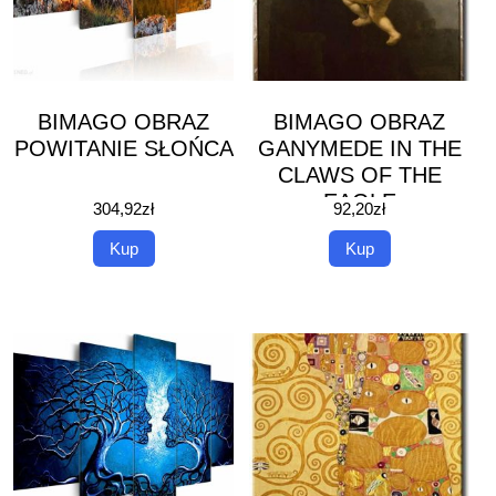
BIMAGO OBRAZ
BIMAGO OBRAZ
POWITANIE SŁOŃCA
GANYMEDE IN THE
CLAWS OF THE
EAGLE
304,92
zł
92,20
zł
Kup
Kup