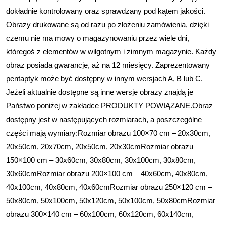
dokładnie kontrolowany oraz sprawdzany pod kątem jakości.
Obrazy drukowane są od razu po złożeniu zamówienia, dzięki
czemu nie ma mowy o magazynowaniu przez wiele dni,
któregoś z elementów w wilgotnym i zimnym magazynie. Każdy
obraz posiada gwarancje, aż na 12 miesięcy. Zaprezentowany
pentaptyk może być dostępny w innym wersjach A, B lub C.
Jeżeli aktualnie dostępne są inne wersje obrazy znajdą je
Państwo poniżej w zakładce PRODUKTY POWIĄZANE.Obraz
dostępny jest w następujących rozmiarach, a poszczególne
części mają wymiary:Rozmiar obrazu 100×70 cm – 20x30cm,
20x50cm, 20x70cm, 20x50cm, 20x30cmRozmiar obrazu
150×100 cm – 30x60cm, 30x80cm, 30x100cm, 30x80cm,
30x60cmRozmiar obrazu 200×100 cm – 40x60cm, 40x80cm,
40x100cm, 40x80cm, 40x60cmRozmiar obrazu 250×120 cm –
50x80cm, 50x100cm, 50x120cm, 50x100cm, 50x80cmRozmiar
obrazu 300×140 cm – 60x100cm, 60x120cm, 60x140cm,