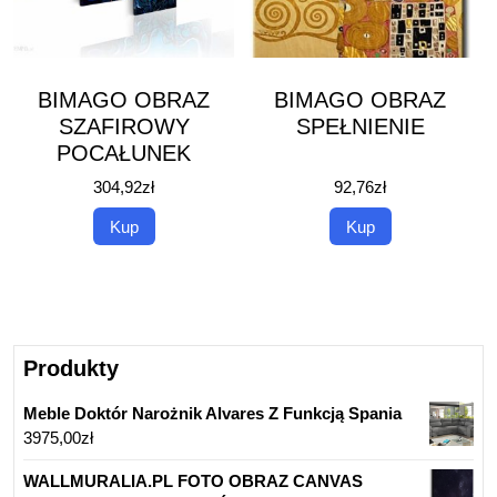
BIMAGO OBRAZ
BIMAGO OBRAZ
SZAFIROWY
SPEŁNIENIE
POCAŁUNEK
304,92
zł
92,76
zł
Kup
Kup
Produkty
Meble Doktór Narożnik Alvares Z Funkcją Spania
3975,00
zł
WALLMURALIA.PL FOTO OBRAZ CANVAS