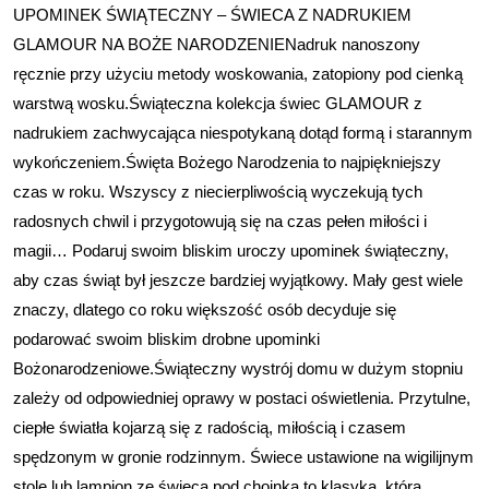
UPOMINEK ŚWIĄTECZNY – ŚWIECA Z NADRUKIEM
GLAMOUR NA BOŻE NARODZENIENadruk nanoszony
ręcznie przy użyciu metody woskowania, zatopiony pod cienką
warstwą wosku.Świąteczna kolekcja świec GLAMOUR z
nadrukiem zachwycająca niespotykaną dotąd formą i starannym
wykończeniem.Święta Bożego Narodzenia to najpiękniejszy
czas w roku. Wszyscy z niecierpliwością wyczekują tych
radosnych chwil i przygotowują się na czas pełen miłości i
magii… Podaruj swoim bliskim uroczy upominek świąteczny,
aby czas świąt był jeszcze bardziej wyjątkowy. Mały gest wiele
znaczy, dlatego co roku większość osób decyduje się
podarować swoim bliskim drobne upominki
Bożonarodzeniowe.Świąteczny wystrój domu w dużym stopniu
zależy od odpowiedniej oprawy w postaci oświetlenia. Przytulne,
ciepłe światła kojarzą się z radością, miłością i czasem
spędzonym w gronie rodzinnym. Świece ustawione na wigilijnym
stole lub lampion ze świecą pod choinką to klasyka, która