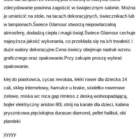
zdecydowanie powinna zagościć w świątecznym salonie. Można
je umieścić na stole, na tacach dekoracyjnych, świecznikach lub
w lampionach.Świece Glamour stworzą niepowtarzalną
atmosferę, dodadzą ciepła i magii świąt.Świece Glamour cechuje
najwyższa jakość wykonania, co przekłada się na ich trwałość i
duże walory dekoracyjne.Cena świecy obejmuje nadruk wzoru
graficznego oraz opakowanie.Przy zakupie proszę wybrać
opakowanie.
klej do piaskowca, cycas revoluta, lekki rower dla dziecka 14
cali, sklep internetowy, hamulce u brake, siodełko rowerowe
żelowe, miska wc roca gap rimless z deską wolnoopadającą,
bojler elektryczny ariston 80l, strój na karate dla dzieci, kabina
prysznicowa pięciokątna durasan diamond, pellet halibut, obi
plandeki
yyyyy