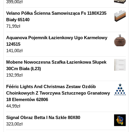
399,00
zł
Velano Półka Ścienna Samowisząca Fs 1180X235
Biały 65140
71,99
zł
Aquanova Pojemnik Łazienkowy Ugo Karmelowy
124515
141,00
zł
Mobene Nowoczesna Szafka Łazienkowa Słupek
30Cm Biała (Ł23)
192,99
zł
Fééric Lights And Christmas Zestaw Ozdób
Choinkowych Z Tworzywa Sztucznego Granatowy
18 Elementów 62806
44,99
zł
Signal Obraz Betta I Na Szkle 80X80
323,00
zł