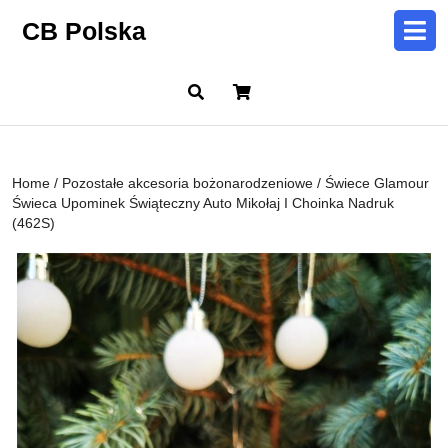
Skip
CB Polska
to
content
Skip
Cart
to
content
Home
/
Pozostałe akcesoria bożonarodzeniowe
/ Świece Glamour
Świeca Upominek Świąteczny Auto Mikołaj I Choinka Nadruk
(462S)