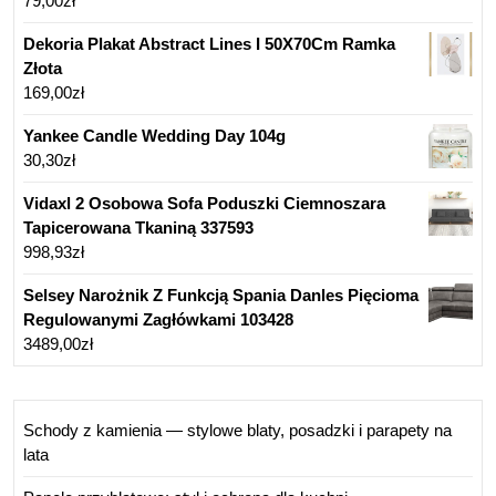
79,00
zł
Dekoria Plakat Abstract Lines I 50X70Cm Ramka
Złota
169,00
zł
Yankee Candle Wedding Day 104g
30,30
zł
Vidaxl 2 Osobowa Sofa Poduszki Ciemnoszara
Tapicerowana Tkaniną 337593
998,93
zł
Selsey Narożnik Z Funkcją Spania Danles Pięcioma
Regulowanymi Zagłówkami 103428
3489,00
zł
Schody z kamienia — stylowe blaty, posadzki i parapety na
lata