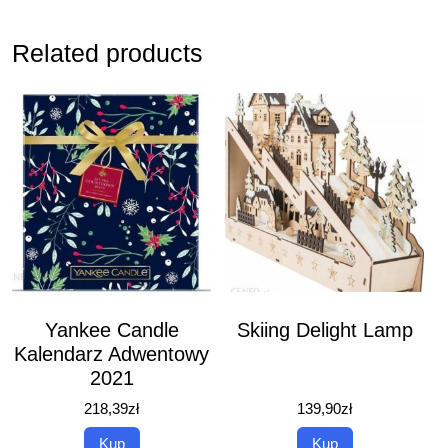
Related products
Yankee Candle
Skiing Delight Lamp
Kalendarz Adwentowy
2021
218,39
zł
139,90
zł
Kup
Kup