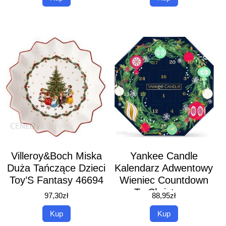
Villeroy&Boch Miska
Yankee Candle
Duża Tańczące Dzieci
Kalendarz Adwentowy
Toy’S Fantasy 46694
Wieniec Countdown
To Christmas
97,30
zł
88,95
zł
Kup
Kup