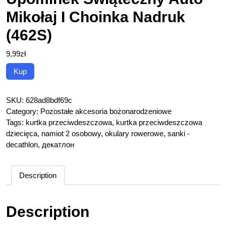
Mikołaj I Choinka Nadruk
(462S)
9,99
zł
Kup
SKU:
628ad8bdf69c
Category:
Pozostałe akcesoria bożonarodzeniowe
Tags:
kurtka przeciwdeszczowa
,
kurtka przeciwdeszczowa
dziecięca
,
namiot 2 osobowy
,
okulary rowerowe
,
sanki -
decathlon
,
декатлон
Description
Description