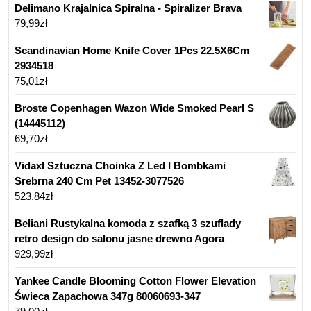
Delimano Krajalnica Spiralna - Spiralizer Brava
79,99
zł
Scandinavian Home Knife Cover 1Pcs 22.5X6Cm
2934518
75,01
zł
Broste Copenhagen Wazon Wide Smoked Pearl S
(14445112)
69,70
zł
Vidaxl Sztuczna Choinka Z Led I Bombkami
Srebrna 240 Cm Pet 13452-3077526
523,84
zł
Beliani Rustykalna komoda z szafką 3 szuflady
retro design do salonu jasne drewno Agora
929,99
zł
Yankee Candle Blooming Cotton Flower Elevation
Świeca Zapachowa 347g 80060693-347