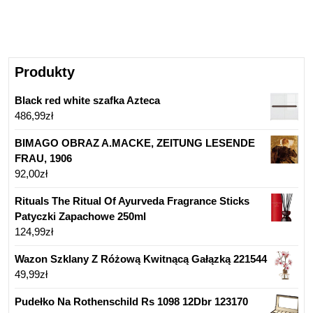
Produkty
Black red white szafka Azteca
486,99
zł
BIMAGO OBRAZ A.MACKE, ZEITUNG LESENDE
FRAU, 1906
92,00
zł
Rituals The Ritual Of Ayurveda Fragrance Sticks
Patyczki Zapachowe 250ml
124,99
zł
Wazon Szklany Z Różową Kwitnącą Gałązką 221544
49,99
zł
Pudełko Na Rothenschild Rs 1098 12Dbr 123170