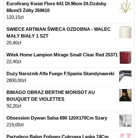
Eurofirany Kwiat Flore 641 Dł.96cm Dł.Ozdoby
68cm/3 Żółty 359610
120,15
zł
SWIECE ARTMAN ŚWIECA OZDOBNA - WALEC
MAŁY BIAŁY 1 SZT
20,40
zł
Witek Home Lampion Mirage Small Clear Red 25371
22,40
zł
Duży Narożnik Alfa Fuego F.Spania Skandynawski
2800,00
zł
BIMAGO OBRAZ BERTHE MORISOT AU
BOUQUET DE VIOLETTES
92,20
zł
Obsession Dywan Salsa 690 120X170Cm Szary
219,00
zł
Partydeco Balon Foliowy Cukrowa Laska 74Cm