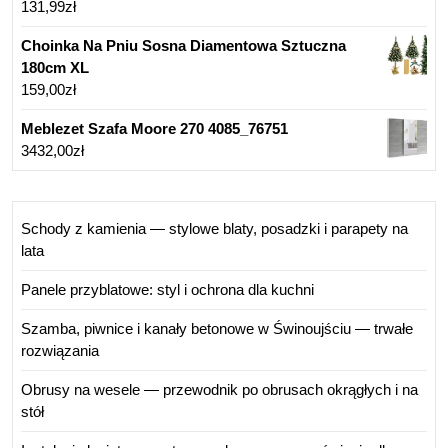
131,99
zł
Choinka Na Pniu Sosna Diamentowa Sztuczna
180cm XL
159,00
zł
Meblezet Szafa Moore 270 4085_76751
3432,00
zł
Schody z kamienia — stylowe blaty, posadzki i parapety na
lata
Panele przyblatowe: styl i ochrona dla kuchni
Szamba, piwnice i kanały betonowe w Świnoujściu — trwałe
rozwiązania
Obrusy na wesele — przewodnik po obrusach okrągłych i na
stół