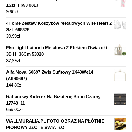
1Szt. Fb53 081J
9,90
zł
4Home Zestaw Koszyków Metalowych Wire Heart 2
Szt. 688875
30,99
zł
Eko Light Latarnia Metalowa Z Efektem Gwiazdki
3D H=36Cm 53020
37,99
zł
Alfa Noval 60697 Zwis Sufitowy 1X40We14
(Alf60697)
144,80
zł
Rattanowy Kuferek Na Biżuterię Boho Czarny
17748_11
659,00
zł
WALLMURALIA.PL FOTO OBRAZ NA PŁÓTNIE
PIONOWY ZŁOTE ŚWIATŁO