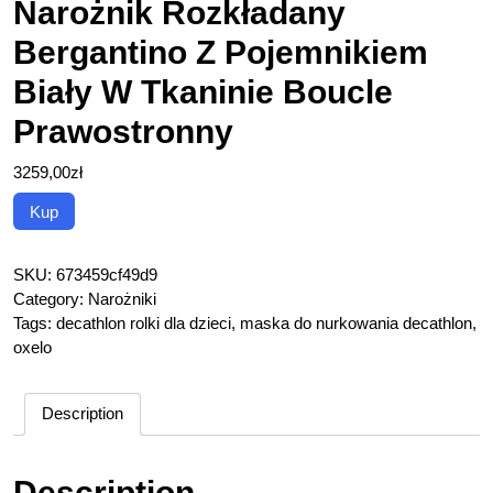
Narożnik Rozkładany
Bergantino Z Pojemnikiem
Biały W Tkaninie Boucle
Prawostronny
3259,00
zł
Kup
SKU:
673459cf49d9
Category:
Narożniki
Tags:
decathlon rolki dla dzieci
,
maska do nurkowania decathlon
,
oxelo
Description
Description