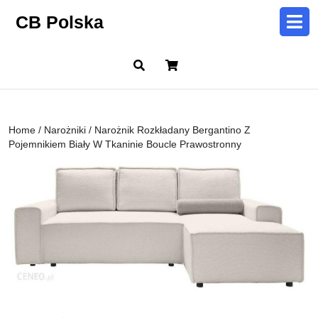
Skip
CB Polska
to
content
Skip
Cart
to
content
Home
/
Narożniki
/ Narożnik Rozkładany Bergantino Z
Pojemnikiem Biały W Tkaninie Boucle Prawostronny