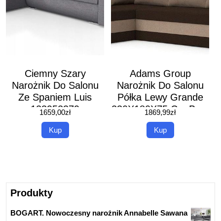
Ciemny Szary
Adams Group
Narożnik Do Salonu
Narożnik Do Salonu
Ze Spaniem Luis
Półka Lewy Grande
123952379
230X180X75 Cm Brąz
1659,00
zł
1869,99
zł
Cappucino
Kup
Kup
Produkty
BOGART. Nowoczesny narożnik Annabelle Sawana