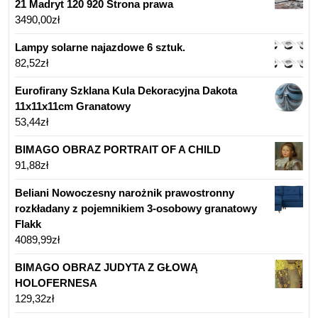
21 Madryt 120 920 Strona prawa
3490,00
zł
Lampy solarne najazdowe 6 sztuk.
82,52
zł
Eurofirany Szklana Kula Dekoracyjna Dakota
11x11x11cm Granatowy
53,44
zł
BIMAGO OBRAZ PORTRAIT OF A CHILD
91,88
zł
Beliani Nowoczesny narożnik prawostronny
rozkładany z pojemnikiem 3-osobowy granatowy
Flakk
4089,99
zł
BIMAGO OBRAZ JUDYTA Z GŁOWĄ
HOLOFERNESA
129,32
zł