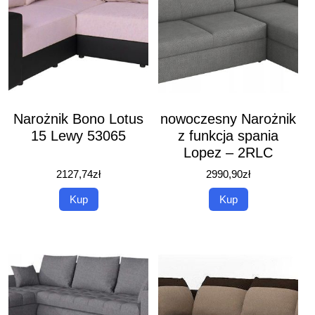
Narożnik Bono Lotus
nowoczesny Narożnik
15 Lewy 53065
z funkcja spania
Lopez – 2RLC
2127,74
zł
2990,90
zł
Kup
Kup