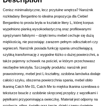
Cenisz minimalistyczne, lecz przytulne wnętrza? Narożnik
rozkładany Bergantino to idealna propozycja dla Ciebie!
Bergantino to prosta bryła w kształcie litery L, której korpus
wypełniono pianką wysokoelastyczną oraz profilowanymi
sprężynami falistymi – dzięki temu mebel cechuje się dużą
miękkością, nie pozostając zarazem pełnym odkształceń czy
wgnieceń. Narożnik posiada funkcję spania umożliwiającą
szybką transformację z wygodne łóżko o dużej powierzchni, a
także pojemny schowek na pościel, w którym przechowasz
niezbędne tekstylia. Szczegóły produktu: narożnik jest
prawostronny, mebel jest L-kształtny, ozdobna lamówka dodaje
całości szyku, obszerna powierzchnia spania, mebel obito
tkaniną Catch Me 01, Catch Me to miękka tkanina szenilowa o
teksturze boucle z ozdobnie skręconej przędzy z węzełkami i
pętelkami przypominająca owieczkę. Materiał jest odporny na
rozdarcia, piling, światło oraz tarcie, dzięki czemu świetnie