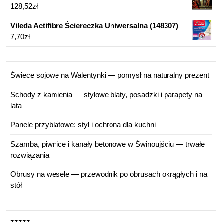
128,52
zł
Vileda Actifibre Ściereczka Uniwersalna (148307)
7,70
zł
Świece sojowe na Walentynki — pomysł na naturalny prezent
Schody z kamienia — stylowe blaty, posadzki i parapety na
lata
Panele przyblatowe: styl i ochrona dla kuchni
Szamba, piwnice i kanały betonowe w Świnoujściu — trwałe
rozwiązania
Obrusy na wesele — przewodnik po obrusach okrągłych i na
stół
zzzzz