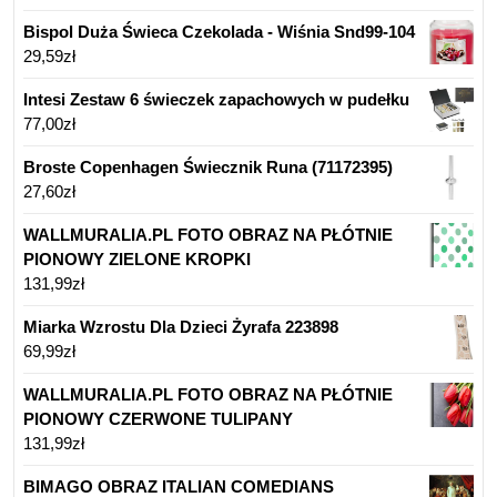
Bispol Duża Świeca Czekolada - Wiśnia Snd99-104
29,59
zł
Intesi Zestaw 6 świeczek zapachowych w pudełku
77,00
zł
Broste Copenhagen Świecznik Runa (71172395)
27,60
zł
WALLMURALIA.PL FOTO OBRAZ NA PŁÓTNIE
PIONOWY ZIELONE KROPKI
131,99
zł
Miarka Wzrostu Dla Dzieci Żyrafa 223898
69,99
zł
WALLMURALIA.PL FOTO OBRAZ NA PŁÓTNIE
PIONOWY CZERWONE TULIPANY
131,99
zł
BIMAGO OBRAZ ITALIAN COMEDIANS