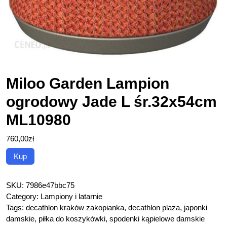
Miloo Garden Lampion
ogrodowy Jade L śr.32x54cm
ML10980
760,00
zł
Kup
SKU:
7986e47bbc75
Category:
Lampiony i latarnie
Tags:
decathlon kraków zakopianka
,
decathlon plaza
,
japonki
damskie
,
piłka do koszykówki
,
spodenki kąpielowe damskie