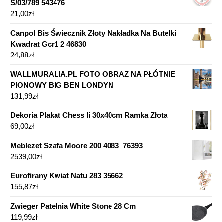
S/03/789 543476
21,00
zł
Canpol Bis Świecznik Złoty Nakładka Na Butelki
Kwadrat Gcr1 2 46830
24,88
zł
WALLMURALIA.PL FOTO OBRAZ NA PŁÓTNIE
PIONOWY BIG BEN LONDYN
131,99
zł
Dekoria Plakat Chess Ii 30x40cm Ramka Złota
69,00
zł
Meblezet Szafa Moore 200 4083_76393
2539,00
zł
Eurofirany Kwiat Natu 283 35662
155,87
zł
Zwieger Patelnia White Stone 28 Cm
119,99
zł