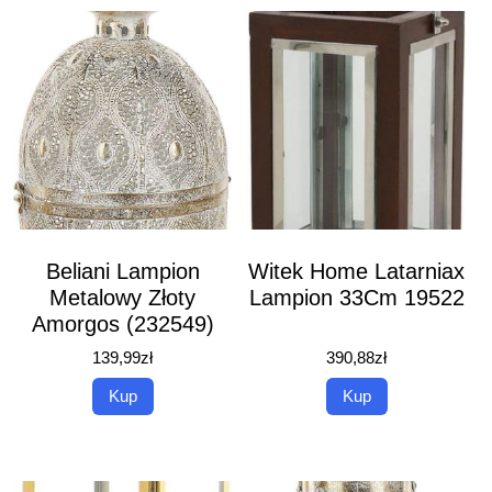
Beliani Lampion
Witek Home Latarniax
Metalowy Złoty
Lampion 33Cm 19522
Amorgos (232549)
139,99
zł
390,88
zł
Kup
Kup