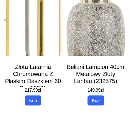
Złota Latarnia
Beliani Lampion 40cm
Chromowana Z
Metalowy Złoty
Płaskim Daszkiem 60
Lantau (232575)
Cm 10591
217,99
zł
149,99
zł
Kup
Kup