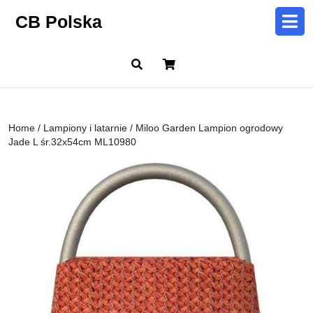
Skip
CB Polska
to
content
Skip
Cart
to
content
Home
/
Lampiony i latarnie
/ Miloo Garden Lampion ogrodowy
Jade L śr.32x54cm ML10980