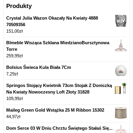
Produkty
Crystal Julia Wazon Okazały Na Kwiaty 4888
70509356
151,00
zł
Blmeble Wisząca Szklana MiedzianoBursztynowa
Torre
259,99
zł
Bolsius Świeca Kula Biała 7Cm
7,29
zł
Springos Stojący Kwietnik 73cm Stojak Z Doniczką
Na Kwiaty Nowoczesny Loft Złoty 31828
109,99
zł
Maileg Green Gold Wstążka 25 M Ribbon 15302
44,97
zł
Dom Serce 03 W Dniu Chrztu Świętego Stałaś Się...