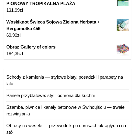
PIONOWY TROPIKALNA PLAŻA
131,99
zł
Woskiknot Świeca Sojowa Zielona Herbata +
Bergamotka 456
69,90
zł
Obraz Gallery of colors
184,35
zł
Schody z kamienia — stylowe blaty, posadzki i parapety na
lata
Panele przyblatowe: styl i ochrona dla kuchni
Szamba, piwnice i kanały betonowe w Świnoujściu — trwałe
rozwiązania
Obrusy na wesele — przewodnik po obrusach okrągłych i na
stół