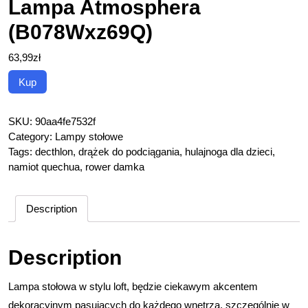
Lampa Atmosphera
(B078Wxz69Q)
63,99
zł
Kup
SKU:
90aa4fe7532f
Category:
Lampy stołowe
Tags:
decthlon
,
drążek do podciągania
,
hulajnoga dla dzieci
,
namiot quechua
,
rower damka
Description
Description
Lampa stołowa w stylu loft, będzie ciekawym akcentem
dekoracyjnym pasujących do każdego wnętrza, szczególnie w