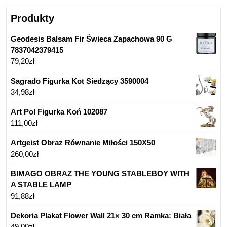
Produkty
Geodesis Balsam Fir Świeca Zapachowa 90 G
7837042379415
79,20
zł
Sagrado Figurka Kot Siedzący 3590004
34,98
zł
Art Pol Figurka Koń 102087
111,00
zł
Artgeist Obraz Równanie Miłości 150X50
260,00
zł
BIMAGO OBRAZ THE YOUNG STABLEBOY WITH
A STABLE LAMP
91,88
zł
Dekoria Plakat Flower Wall 21× 30 cm Ramka: Biała
49,00
zł