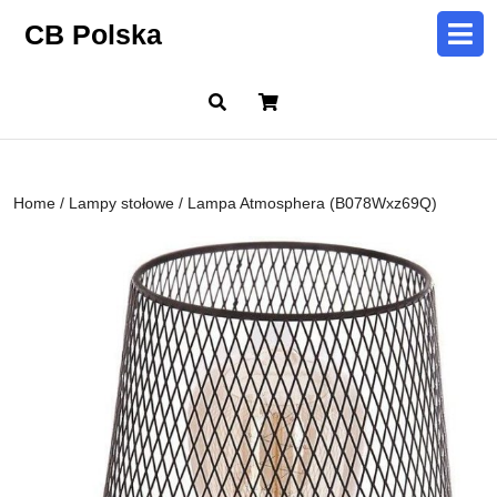
Skip
CB Polska
to
content
Skip
Cart
to
content
Home
/
Lampy stołowe
/ Lampa Atmosphera (B078Wxz69Q)