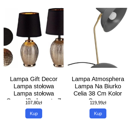
Lampa Gift Decor
Lampa Atmosphera
Lampa stołowa
Lampa Na Biurko
Lampa stołowa
Celia 38 Cm Kolor
Czarny/Srebrzysty Z
Czarny
107,80
zł
119,99
zł
reliefem (18 37,5 18
Kup
Kup
cm)