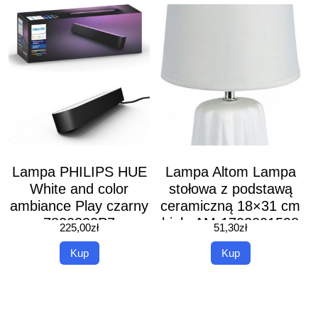
Lampa PHILIPS HUE
Lampa Altom Lampa
White and color
stołowa z podstawą
ambiance Play czarny
ceramiczną 18×31 cm
7820330P7
biała AM-1702001598
225,00
zł
51,30
zł
+ (AM1702001598)
Kup
Kup