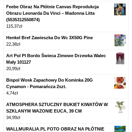
Feebe Obraz Na Płótnie Canvas Reprodukcja
Obrazu Leonarda Da Vinci – Madonna Litta
(5535312550874)
115,37
zł
Henkel Bref Zawieszka Do Wc 3X50G Pine
22,38
zł
Art Pol Pl Bordo Świeca Zimowe Drzewka Walec
Mały 101127
20,99
zł
Bispol Wosk Zapachowy Do Kominka 20G
Cynamon - Pomarańcza 2szt.
4,74
zł
ATMOSPHERA SZTUCZNY BUKIET KIWATÓW W
SZKLANYM WAZONIE EUCA, 39 CM
34,99
zł
WALLMURALIA.PL FOTO OBRAZ NA PŁÓTNIE