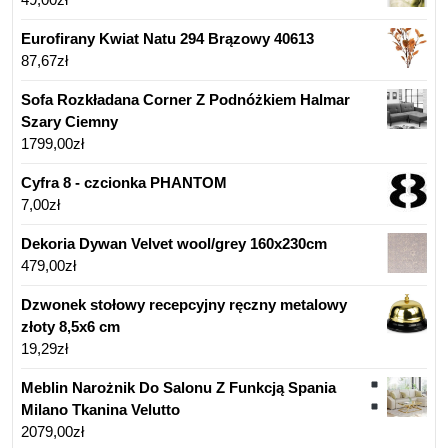
Eurofirany Kwiat Natu 294 Brązowy 40613
87,67
zł
Sofa Rozkładana Corner Z Podnóżkiem Halmar
Szary Ciemny
1799,00
zł
Cyfra 8 - czcionka PHANTOM
7,00
zł
Dekoria Dywan Velvet wool/grey 160x230cm
479,00
zł
Dzwonek stołowy recepcyjny ręczny metalowy
złoty 8,5x6 cm
19,29
zł
Meblin Narożnik Do Salonu Z Funkcją Spania
Milano
Tkanina Velutto
2079,00
zł