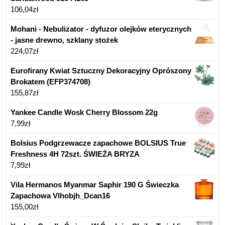
106,04
zł
Mohani - Nebulizator - dyfuzor olejków eterycznych
- jasne drewno, szklany stożek
224,07
zł
Eurofirany Kwiat Sztuczny Dekoracyjny Oprószony
Brokatem (EFP374708)
155,87
zł
Yankee Candle Wosk Cherry Blossom 22g
7,99
zł
Bolsius Podgrzewacze zapachowe BOLSIUS True
Freshness 4H 72szt. ŚWIEŻA BRYZA
7,99
zł
Vila Hermanos Myanmar Saphir 190 G Świeczka
Zapachowa Vlhobjh_Dcan16
155,00
zł