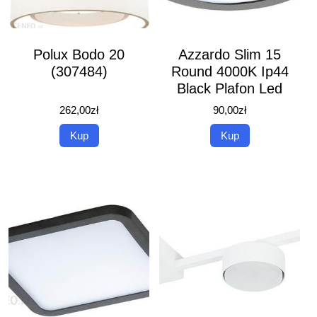
Polux Bodo 20
Azzardo Slim 15
(307484)
Round 4000K Ip44
Black Plafon Led
262,00
zł
90,00
zł
Kup
Kup