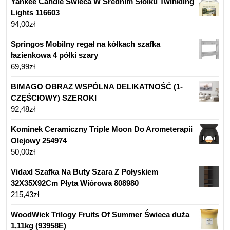
Yankee Candle Świeca W Średnim Słoiku Twinkling
Lights 116603
94,00
zł
Springos Mobilny regał na kółkach szafka
łazienkowa 4 półki szary
69,99
zł
BIMAGO OBRAZ WSPÓLNA DELIKATNOŚĆ (1-
CZĘŚCIOWY) SZEROKI
92,48
zł
Kominek Ceramiczny Triple Moon Do Arometerapii
Olejowy 254974
50,00
zł
Vidaxl Szafka Na Buty Szara Z Połyskiem
32X35X92Cm Płyta Wiórowa 808980
215,43
zł
WoodWick Trilogy Fruits Of Summer Świeca duża
1,11kg (93958E)