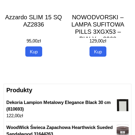
Azzardo SLIM 15 SQ
NOWODVORSKI –
AZ2836
LAMPA SUFITOWA
PILLS 3XGX53 –
BIAŁY – 8268
95,00
zł
129,00
zł
Kup
Kup
Produkty
Dekoria Lampion Metalowy Elegance Black 30 cm
(810693)
122,00
zł
WoodWick Świeca Zapachowa Hearthwick Sueded
Sandalwood 31644263