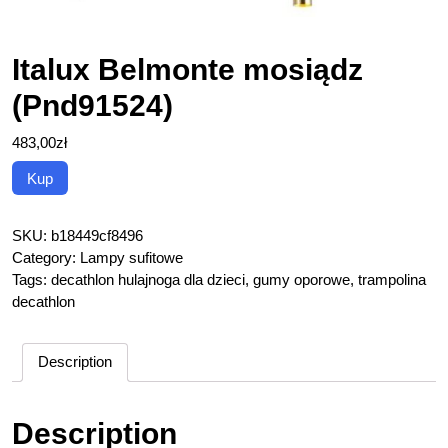
Italux Belmonte mosiądz
(Pnd91524)
483,00
zł
Kup
SKU:
b18449cf8496
Category:
Lampy sufitowe
Tags:
decathlon hulajnoga dla dzieci
,
gumy oporowe
,
trampolina
decathlon
Description
Description