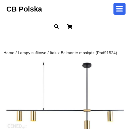
Skip
CB Polska
to
content
Skip
Cart
to
content
Home
/
Lampy sufitowe
/ Italux Belmonte mosiądz (Pnd91524)