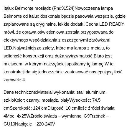
Italux Belmonte mosiądz (Pnd91524)Nowoczesna lampa
Belmonte od Italux doskonale będzie pasowała wszędzie, gdzie
zaplanowane są oryginalne, lekkie dodatki.Cecha LED READY
mówi, że oprawa oświetleniowa została przygotowana do
efektywnego współdziałania z oszczędnymi żarówkami
LED.Najważniejsze zalety, które ma lampa z metalu, to
solidność konstrukcji oraz duża wytrzymałość.Biuro jest
miejscem, w którym najczęściej spotkamy tę lampę.W tej
konstrukcji da się jednocześnie zastosować następującą ilość
żarówek: 4.
Dane techniczne:Materiał wykonania: stal, aluminium,
szkłoKolor: czarny, mosiądz, białyWysokość: 74,5
cmSzerokość: 124 cmDługość: 10 cmIlość źródeł światła:
4Moc: 4x25WŹródło światła – wymienne, G9Trzonek –
GU10Napięcie – 220-240V