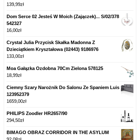
139,99
zł
Dom Serce 02 Jesteś W Moich (Zajączek)... S/02/378
542327
16,00
zł
Crystal Julia Przycisk Skałka Madonna Z
Dzieciątkiem Kryształowa (02443) 9186976
133,00
zł
Moa Gałązka Ozdobna 70Cm Zielona 578125
18,99
zł
Ciemny Szary Narożnik Do Salonu Ze Spaniem Luis
123952379
1659,00
zł
PHILIPS Zoodler HR2657/90
294,50
zł
BIMAGO OBRAZ CORRIDOR IN THE ASYLUM
92,08
zł