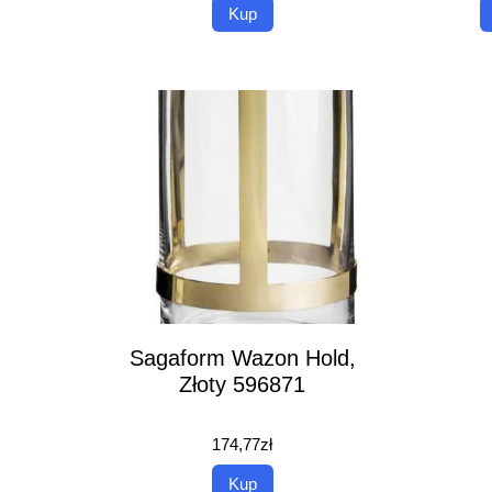
Kup
Sagaform Wazon Hold,
Złoty 596871
174,77
zł
Kup