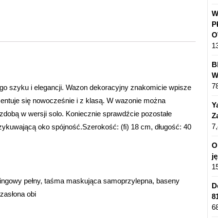
W
P
O
1
B
W
7
ego szyku i elegancji. Wazon dekoracyjny znakomicie wpisze
zentuje się nowocześnie i z klasą. W wazonie można
Y
dobą w wersji solo. Koniecznie sprawdźcie pozostałe
Z
7
rzykuwającą oko spójność.Szerokość: (fi) 18 cm, długość: 40
O
j
1
reningowy pełny, taśma maskująca samoprzylepna, baseny
D
zasłona obi
8
6