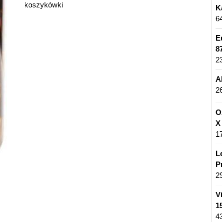
koszykówki
K
6
E
8
2
A
2
O
X
1
L
P
2
V
1
4