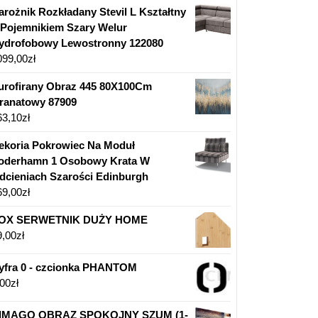
arożnik Rozkładany Stevil L Kształtny
 Pojemnikiem Szary Welur
ydrofobowy Lewostronny 122080
099,00
zł
urofirany Obraz 445 80X100Cm
ranatowy 87909
63,10
zł
ekoria Pokrowiec Na Moduł
oderhamn 1 Osobowy Krata W
dcieniach Szarości Edinburgh
69,00
zł
OX SERWETNIK DUŻY HOME
9,00
zł
yfra 0 - czcionka PHANTOM
,00
zł
IMAGO OBRAZ SPOKOJNY SZUM (1-