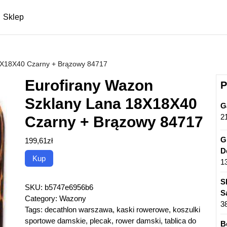
Sklep
8X18X40 Czarny + Brązowy 84717
Eurofirany Wazon
P
Szklany Lana 18X18X40
G
2
Czarny + Brązowy 84717
G
199,61
zł
D
Kup
1
S
SKU:
b5747e6956b6
S
Category:
Wazony
3
Tags:
decathlon warszawa
,
kaski rowerowe
,
koszulki
sportowe damskie
,
plecak
,
rower damski
,
tablica do
B