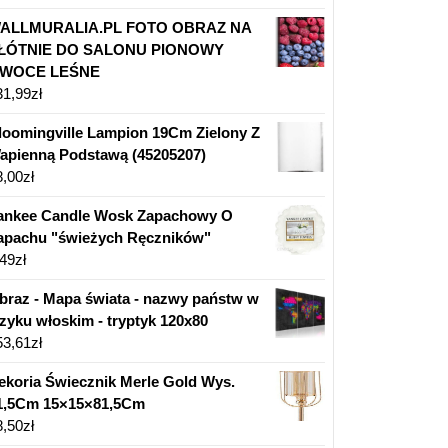
ALLMURALIA.PL FOTO OBRAZ NA
ŁÓTNIE DO SALONU PIONOWY
WOCE LEŚNE
31,99
zł
loomingville Lampion 19Cm Zielony Z
apienną Podstawą (45205207)
8,00
zł
ankee Candle Wosk Zapachowy O
apachu "świeżych Ręczników"
,49
zł
braz - Mapa świata - nazwy państw w
ęzyku włoskim - tryptyk 120x80
53,61
zł
ekoria Świecznik Merle Gold Wys.
1,5Cm 15×15×81,5Cm
8,50
zł