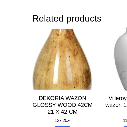
Related products
DEKORIA WAZON
Villero
GLOSSY WOOD 42CM
wazon 1
21 X 42 CM
127,20
zł
1