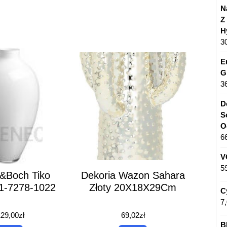
N
Z
H
3
E
G
3
D
S
O
6
V
5
y&Boch Tiko
Dekoria Wazon Sahara
1-7278-1022
Złoty 20X18X29Cm
C
7
129,00
zł
69,02
zł
B