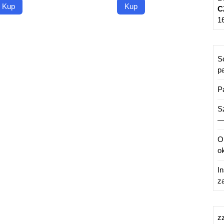
Kup
Kup
C
1
S
pa
P
S
—
O
ok
I
z
z