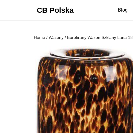
Skip
CB Polska
to
Blog
content
Skip
to
content
Home
/
Wazony
/ Eurofirany Wazon Szklany Lana 1