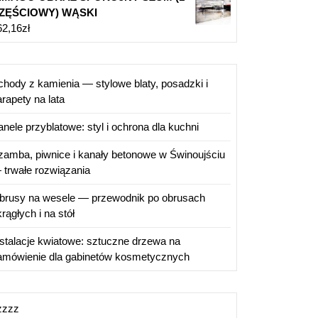
ZĘŚCIOWY) WĄSKI
62,16
zł
chody z kamienia — stylowe blaty, posadzki i
rapety na lata
anele przyblatowe: styl i ochrona dla kuchni
zamba, piwnice i kanały betonowe w Świnoujściu
 trwałe rozwiązania
brusy na wesele — przewodnik po obrusach
rągłych i na stół
nstalacje kwiatowe: sztuczne drzewa na
amówienie dla gabinetów kosmetycznych
zzzz