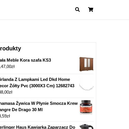
Cart
rodukty
ała Meble Kora szafa KS3
147,00
zł
irlanda Z Lampkami Led Dkd Home
ecor Żółty Pvc (3000X3 Cm) 12682743
38,00
zł
hamasa Żywica W Płynie Smocza Krew
angre De Drago 30 Ml
8,59
zł
erlinger Haus Kawiarka Zaparzacz Do