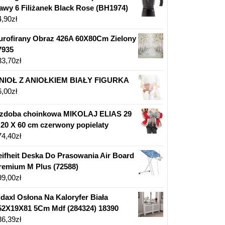
awy 6 Filiżanek Black Rose (BH1974)
4,90
zł
urofirany Obraz 426A 60X80Cm Zielony
7935
33,70
zł
NIOŁ Z ANIOŁKIEM BIAŁY FIGURKA
6,00
zł
zdoba choinkowa MIKOLAJ ELIAS 29
 20 X 60 cm czerwony popielaty
74,40
zł
eifheit Deska Do Prasowania Air Board
remium M Plus (72588)
99,00
zł
idaxl Osłona Na Kaloryfer Biała
52X19X81 5Cm Mdf (284324) 18390
36,39
zł