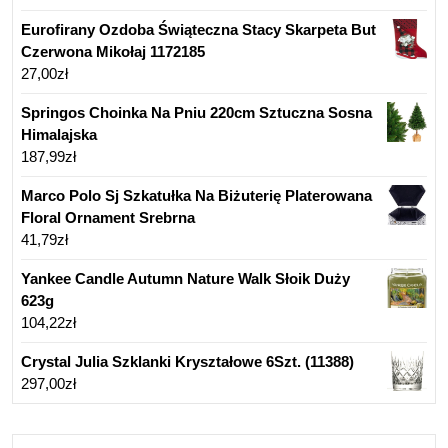
Eurofirany Ozdoba Świąteczna Stacy Skarpeta But
Czerwona Mikołaj 1172185
27,00
zł
Springos Choinka Na Pniu 220cm Sztuczna Sosna
Himalajska
187,99
zł
Marco Polo Sj Szkatułka Na Biżuterię Platerowana
Floral Ornament Srebrna
41,79
zł
Yankee Candle Autumn Nature Walk Słoik Duży
623g
104,22
zł
Crystal Julia Szklanki Kryształowe 6Szt. (11388)
297,00
zł