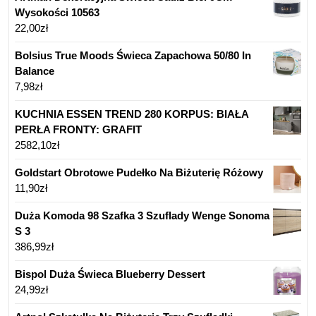
Wysokości 10563
22,00
zł
Bolsius True Moods Świeca Zapachowa 50/80 In
Balance
7,98
zł
KUCHNIA ESSEN TREND 280 KORPUS: BIAŁA
PERŁA FRONTY: GRAFIT
2582,10
zł
Goldstart Obrotowe Pudełko Na Biżuterię Różowy
11,90
zł
Duża Komoda 98 Szafka 3 Szuflady Wenge Sonoma
S 3
386,99
zł
Bispol Duża Świeca Blueberry Dessert
24,99
zł