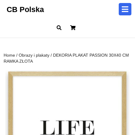
Skip
CB Polska
to
content
Skip
Cart
to
content
Home
/
Obrazy i plakaty
/ DEKORIA PLAKAT PASSION 30X40 CM
RAMKA ZŁOTA