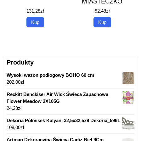
MIASTECZKO
131,28
zł
92,48
zł
Kup
Kup
Produkty
Wysoki wazon podłogowy BOHO 60 cm
202,00
zł
Reckitt Benckiser Air Wick Świeca Zapachowa
Flower Meadow 2X105G
24,23
zł
Dekoria Półmisek Kalyani 32,5x32,5x9 Dekoria_5961
108,00
zł
Artman Dekoracyjna Świeca Cadiz Biel 9Cm