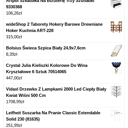
Artpol Szkatułka Na Biżuterię Trzy Szufladki
9330368
106,26
zł
wideShop 2 Taborety Hokery Barowe Drewniane
Hoker Kuchnia ART-228
315,00
zł
Bolsius Świeca Szpica Biały 24,9x7,6cm
8,39
zł
Crystal Julia Kieliszki Kolorowe Do Wina
Kryształowe 6 Sztuk 70514065
447,00
zł
Vidaxl Drzewko Z Lampkami 2000 Led Ciepły Biały
Kwiat Wiśni 500 Cm
1708,99
zł
Leifheit Suszarka Na Pranie Classic Extendable
Solid 230 (81635)
251,99
zł