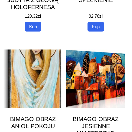
JUDYTA Z GŁOWĄ
SPEŁNIENIE
HOLOFERNESA
129,32
zł
92,76
zł
Kup
Kup
BIMAGO OBRAZ
BIMAGO OBRAZ
ANIOŁ POKOJU
JESIENNE