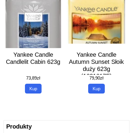
Yankee Candle
Yankee Candle
Candlelit Cabin 623g
Autumn Sunset Słoik
duży 623g
(1631617E)
73,89
zł
79,90
zł
Kup
Kup
Produkty