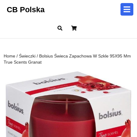
Skip
CB Polska
to
content
Skip
Cart
to
content
Home
/
Świeczki
/ Bolsius Świeca Zapachowa W Szkle 95X95 Mm
True Scents Granat