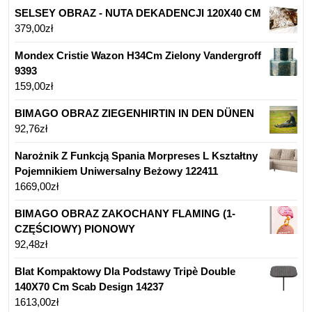
SELSEY OBRAZ - NUTA DEKADENCJI 120X40 CM
379,00
zł
Mondex Cristie Wazon H34Cm Zielony Vandergroff
9393
159,00
zł
BIMAGO OBRAZ ZIEGENHIRTIN IN DEN DÜNEN
92,76
zł
Narożnik Z Funkcją Spania Morpreses L Kształtny
Pojemnikiem Uniwersalny Beżowy 122411
1669,00
zł
BIMAGO OBRAZ ZAKOCHANY FLAMING (1-
CZĘŚCIOWY) PIONOWY
92,48
zł
Blat Kompaktowy Dla Podstawy Tripè Double
140X70 Cm Scab Design 14237
1613,00
zł