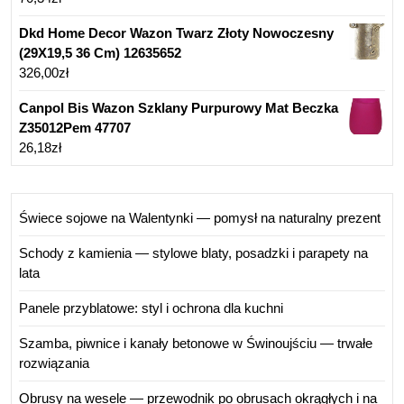
Dkd Home Decor Wazon Twarz Złoty Nowoczesny
(29X19,5 36 Cm) 12635652
326,00
zł
Canpol Bis Wazon Szklany Purpurowy Mat Beczka
Z35012Pem 47707
26,18
zł
Świece sojowe na Walentynki — pomysł na naturalny prezent
Schody z kamienia — stylowe blaty, posadzki i parapety na
lata
Panele przyblatowe: styl i ochrona dla kuchni
Szamba, piwnice i kanały betonowe w Świnoujściu — trwałe
rozwiązania
Obrusy na wesele — przewodnik po obrusach okrągłych i na