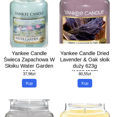
Yankee Candle
Yankee Candle Dried
Świeca Zapachowa W
Lavender & Oak słoik
Słoiku Water Garden
duży 623g
104G
(1623450E)
37,98
zł
80,55
zł
Kup
Kup