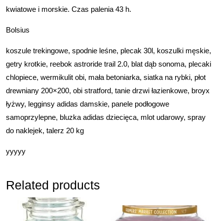
kwiatowe i morskie. Czas palenia 43 h.
Bolsius
koszule trekingowe, spodnie leśne, plecak 30l, koszulki męskie,
getry krotkie, reebok astroride trail 2.0, blat dąb sonoma, plecaki
chlopiece, wermikulit obi, mała betoniarka, siatka na rybki, płot
drewniany 200×200, obi stratford, tanie drzwi łazienkowe, broyx
łyżwy, legginsy adidas damskie, panele podłogowe
samoprzylepne, bluzka adidas dziecięca, mlot udarowy, spray
do naklejek, talerz 20 kg
yyyyy
Related products