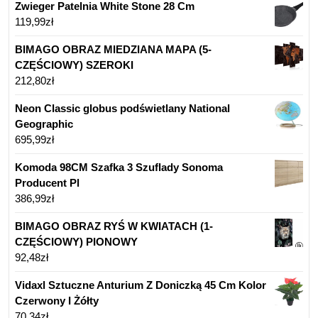
Zwieger Patelnia White Stone 28 Cm
119,99
zł
BIMAGO OBRAZ MIEDZIANA MAPA (5-
CZĘŚCIOWY) SZEROKI
212,80
zł
Neon Classic globus podświetlany National
Geographic
695,99
zł
Komoda 98CM Szafka 3 Szuflady Sonoma
Producent Pl
386,99
zł
BIMAGO OBRAZ RYŚ W KWIATACH (1-
CZĘŚCIOWY) PIONOWY
92,48
zł
Vidaxl Sztuczne Anturium Z Doniczką 45 Cm Kolor
Czerwony I Żółty
70,34
zł