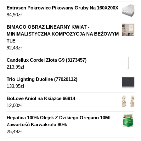
Extrasen Pokrowiec Pikowany Gruby Na 160X200X
84,90
zł
BIMAGO OBRAZ LINEARNY KWIAT -
MINIMALISTYCZNA KOMPOZYCJA NA BEŻOWYM
TLE
92,48
zł
Candellux Cordel Złota G9 (3173457)
213,99
zł
Trio Lighting Duoline (77020132)
133,95
zł
BoLove Anioł na Książce 66914
12,00
zł
Hepatica 100% Olejek Z Dzikiego Oregano 10Ml
Zawartość Karwakrolu 80%
25,49
zł