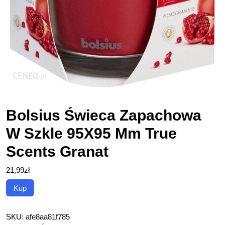
Bolsius Świeca Zapachowa
W Szkle 95X95 Mm True
Scents Granat
21,99
zł
Kup
SKU:
afe8aa81f785