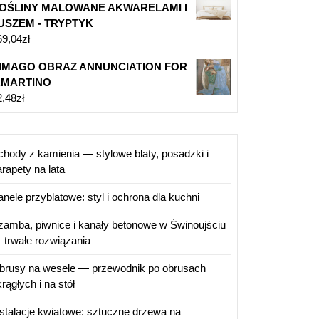
OŚLINY MALOWANE AKWARELAMI I
USZEM - TRYPTYK
69,04
zł
IMAGO OBRAZ ANNUNCIATION FOR
.MARTINO
2,48
zł
chody z kamienia — stylowe blaty, posadzki i
rapety na lata
anele przyblatowe: styl i ochrona dla kuchni
zamba, piwnice i kanały betonowe w Świnoujściu
 trwałe rozwiązania
brusy na wesele — przewodnik po obrusach
rągłych i na stół
nstalacje kwiatowe: sztuczne drzewa na