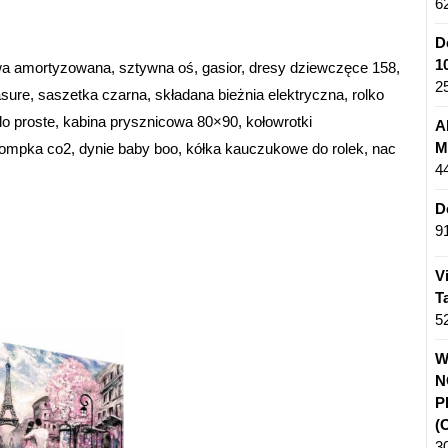
6
D
1
a amortyzowana, sztywna oś, gasior, dresy dziewczęce 158,
2
asure, saszetka czarna, składana bieżnia elektryczna, rolko
lo proste, kabina prysznicowa 80×90, kołowrotki
A
M
, pompka co2, dynie baby boo, kółka kauczukowe do rolek, nac
4
D
9
V
T
5
W
N
P
(
3