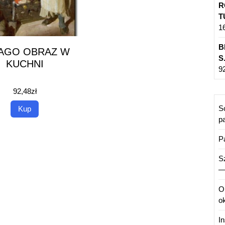
R
T
1
B
AGO OBRAZ W
S
KUCHNI
9
92,48
zł
S
Kup
pa
P
S
—
O
ok
I