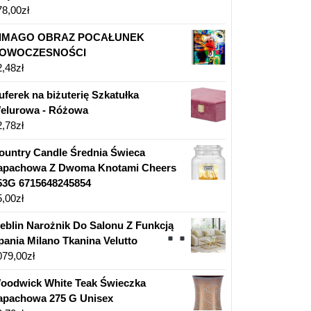
78,00
zł
IMAGO OBRAZ POCAŁUNEK
OWOCZESNOŚCI
2,48
zł
uferek na biżuterię Szkatułka
elurowa - Różowa
2,78
zł
ountry Candle Średnia Świeca
apachowa Z Dwoma Knotami Cheers
53G 6715648245854
5,00
zł
eblin Narożnik Do Salonu Z Funkcją
pania
Milano
Tkanina Velutto
079,00
zł
oodwick White Teak Świeczka
apachowa 275 G Unisex