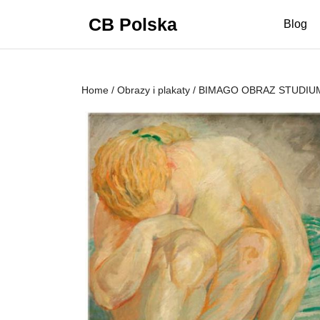
Skip
CB Polska
to
Blog
content
Skip
to
content
Home
/
Obrazy i plakaty
/ BIMAGO OBRAZ STUDIUM