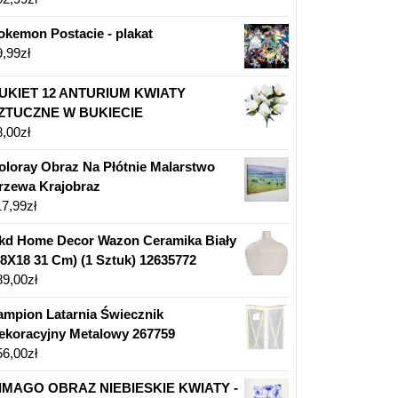
okemon Postacie - plakat
9,99
zł
UKIET 12 ANTURIUM KWIATY
ZTUCZNE W BUKIECIE
8,00
zł
oloray Obraz Na Płótnie Malarstwo
rzewa Krajobraz
17,99
zł
kd Home Decor Wazon Ceramika Biały
18X18 31 Cm) (1 Sztuk) 12635772
89,00
zł
ampion Latarnia Świecznik
ekoracyjny Metalowy 267759
56,00
zł
IMAGO OBRAZ NIEBIESKIE KWIATY -