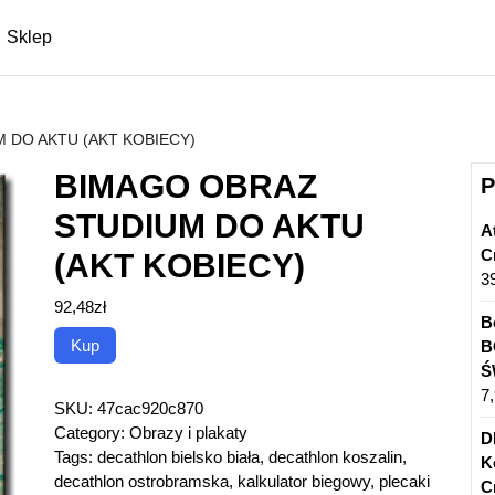
Sklep
 DO AKTU (AKT KOBIECY)
BIMAGO OBRAZ
P
STUDIUM DO AKTU
A
C
(AKT KOBIECY)
3
92,48
zł
B
Kup
B
Ś
7
SKU:
47cac920c870
Category:
Obrazy i plakaty
D
Tags:
decathlon bielsko biała
,
decathlon koszalin
,
K
decathlon ostrobramska
,
kalkulator biegowy
,
plecaki
C