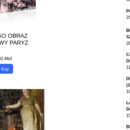
P
2
B
GO OBRAZ
S
WY PARYŻ
2
C
92,48
zł
D
1
Kup
D
(
1
L
D
1
B