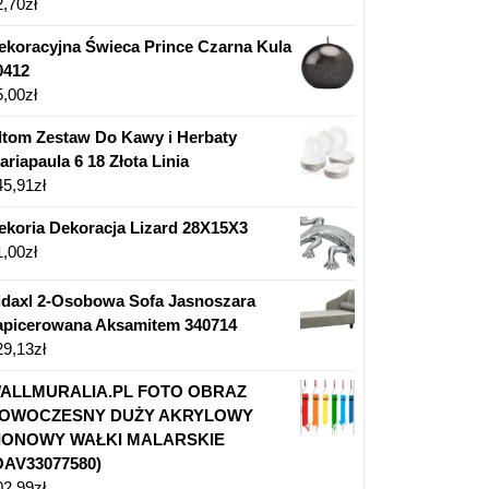
2,70
zł
ekoracyjna Świeca Prince Czarna Kula
0412
5,00
zł
ltom Zestaw Do Kawy i Herbaty
ariapaula 6 18 Złota Linia
45,91
zł
ekoria Dekoracja Lizard 28X15X3
1,00
zł
idaxl 2-Osobowa Sofa Jasnoszara
apicerowana Aksamitem 340714
29,13
zł
ALLMURALIA.PL FOTO OBRAZ
OWOCZESNY DUŻY AKRYLOWY
IONOWY WAŁKI MALARSKIE
OAV33077580)
02,99
zł