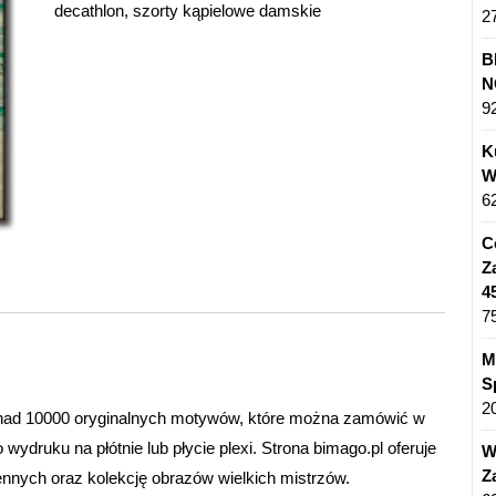
decathlon
,
szorty kąpielowe damskie
2
B
N
9
K
W
6
C
Z
4
7
M
S
2
ponad 10000 oryginalnych motywów, które można zamówić w
druku na płótnie lub płycie plexi. Strona bimago.pl oferuje
W
Z
ennych oraz kolekcję obrazów wielkich mistrzów.