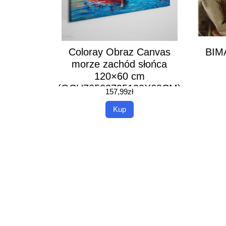
Coloray Obraz Canvas
BIM
morze zachód słońca
120×60 cm
(OCH70502795120X60CM)
157,99
zł
Kup