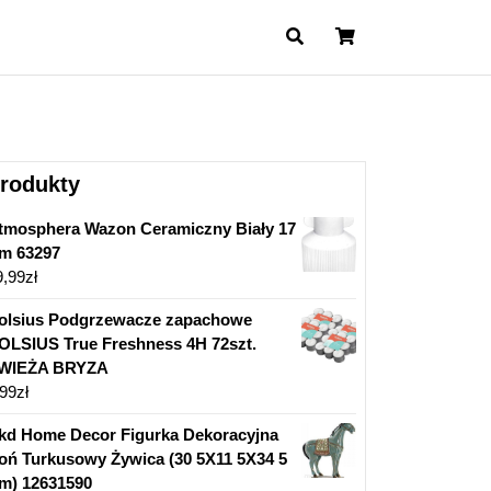
Cart
rodukty
tmosphera Wazon Ceramiczny Biały 17
m 63297
9,99
zł
olsius Podgrzewacze zapachowe
OLSIUS True Freshness 4H 72szt.
WIEŻA BRYZA
,99
zł
kd Home Decor Figurka Dekoracyjna
oń Turkusowy Żywica (30 5X11 5X34 5
m) 12631590