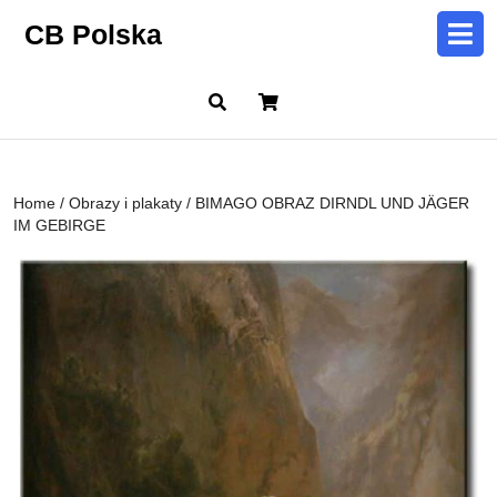
Skip
CB Polska
to
content
Skip
Cart
to
content
Home
/
Obrazy i plakaty
/ BIMAGO OBRAZ DIRNDL UND JÄGER
IM GEBIRGE