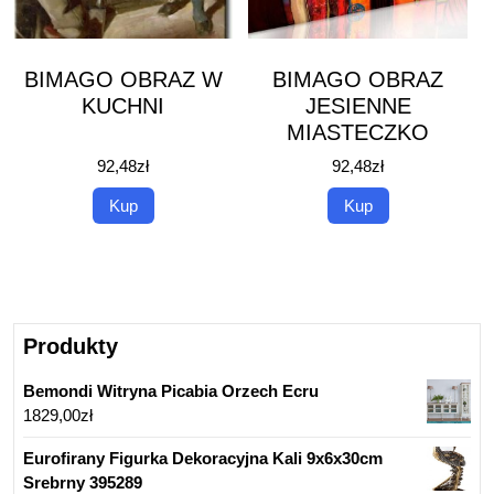
BIMAGO OBRAZ W
BIMAGO OBRAZ
KUCHNI
JESIENNE
MIASTECZKO
92,48
zł
92,48
zł
Kup
Kup
Produkty
Bemondi Witryna Picabia Orzech Ecru
1829,00
zł
Eurofirany Figurka Dekoracyjna Kali 9x6x30cm
Srebrny 395289