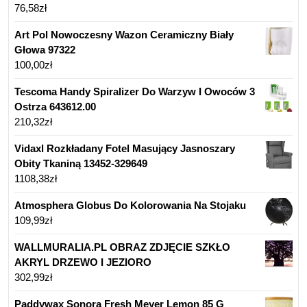
76,58
zł
Art Pol Nowoczesny Wazon Ceramiczny Biały
Głowa 97322
100,00
zł
Tescoma Handy Spiralizer Do Warzyw I Owoców 3
Ostrza 643612.00
210,32
zł
Vidaxl Rozkładany Fotel Masujący Jasnoszary
Obity Tkaniną 13452-329649
1108,38
zł
Atmosphera Globus Do Kolorowania Na Stojaku
109,99
zł
WALLMURALIA.PL OBRAZ ZDJĘCIE SZKŁO
AKRYL DRZEWO I JEZIORO
302,99
zł
Paddywax Sonora Fresh Meyer Lemon 85 G