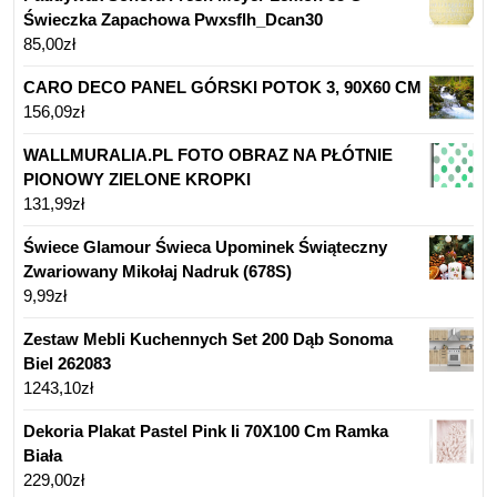
Świeczka Zapachowa Pwxsflh_Dcan30
85,00
zł
CARO DECO PANEL GÓRSKI POTOK 3, 90X60 CM
156,09
zł
WALLMURALIA.PL FOTO OBRAZ NA PŁÓTNIE
PIONOWY ZIELONE KROPKI
131,99
zł
Świece Glamour Świeca Upominek Świąteczny
Zwariowany Mikołaj Nadruk (678S)
9,99
zł
Zestaw Mebli Kuchennych Set 200 Dąb Sonoma
Biel 262083
1243,10
zł
Dekoria Plakat Pastel Pink Ii 70X100 Cm Ramka
Biała
229,00
zł