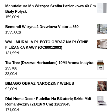
Manufaktura Mn Wisząca Szafka Łazienkowa 40 Cm
Biały Połysk
159,00
zł
Bemondi Witryna 2 Drzwiowa Victoria 860
1539,00
zł
WALLMURALIA.PL FOTO OBRAZ NA PŁÓTNIE
FILIŻANKA KAWY (OC80012993)
131,99
zł
Tea Tree (Drzewo Herbaciane) 10Ml Aroma Instytut
255766
33,00
zł
BIMAGO OBRAZ NARODZINY WENUS
92,00
zł
Dkd Home Decor Pudełko Na Biżuterię Szkło Mdf
Romantyczny (21X16 9 Cm) 12629645
171,00
zł