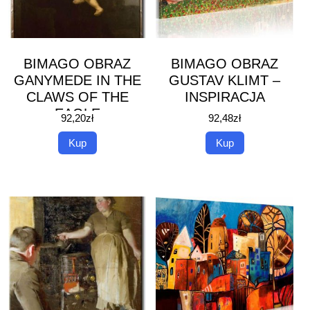
BIMAGO OBRAZ
BIMAGO OBRAZ
GANYMEDE IN THE
GUSTAV KLIMT –
CLAWS OF THE
INSPIRACJA
EAGLE
92,20
zł
92,48
zł
Kup
Kup