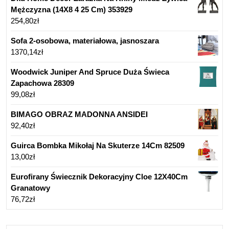
Mężczyzna (14X8 4 25 Cm) 353929
254,80
zł
Sofa 2-osobowa, materiałowa, jasnoszara
1370,14
zł
Woodwick Juniper And Spruce Duża Świeca
Zapachowa 28309
99,08
zł
BIMAGO OBRAZ MADONNA ANSIDEI
92,40
zł
Guirca Bombka Mikołaj Na Skuterze 14Cm 82509
13,00
zł
Eurofirany Świecznik Dekoracyjny Cloe 12X40Cm
Granatowy
76,72
zł