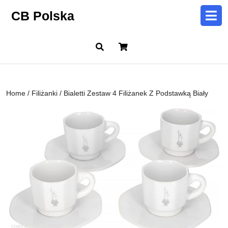
Skip
CB Polska
to
content
Skip
Cart
to
content
Home
/
Filiżanki
/ Bialetti Zestaw 4 Filiżanek Z Podstawką Biały