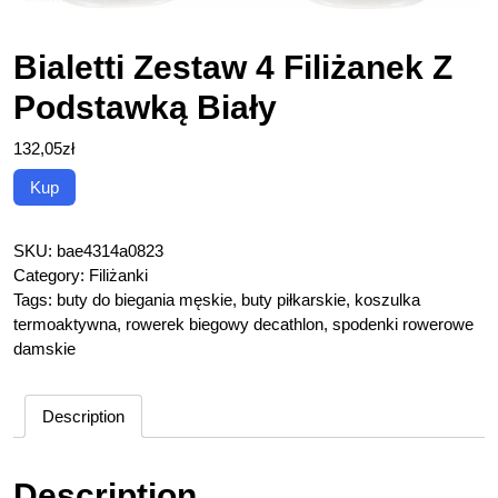
Bialetti Zestaw 4 Filiżanek Z
Podstawką Biały
132,05
zł
Kup
SKU:
bae4314a0823
Category:
Filiżanki
Tags:
buty do biegania męskie
,
buty piłkarskie
,
koszulka
termoaktywna
,
rowerek biegowy decathlon
,
spodenki rowerowe
damskie
Description
Description