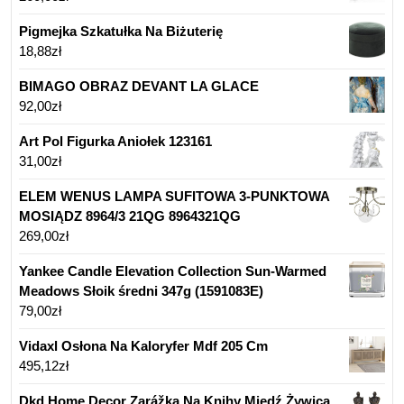
Pigmejka Szkatułka Na Biżuterię
18,88
zł
BIMAGO OBRAZ DEVANT LA GLACE
92,00
zł
Art Pol Figurka Aniołek 123161
31,00
zł
ELEM WENUS LAMPA SUFITOWA 3-PUNKTOWA
MOSIĄDZ 8964/3 21QG 8964321QG
269,00
zł
Yankee Candle Elevation Collection Sun-Warmed
Meadows Słoik średni 347g (1591083E)
79,00
zł
Vidaxl Osłona Na Kaloryfer Mdf 205 Cm
495,12
zł
Dkd Home Decor Zarážka Na Knihy Miedź Żywica