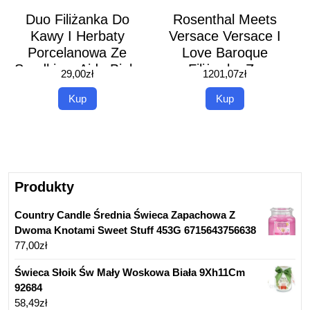
Duo Filiżanka Do
Rosenthal Meets
Kawy I Herbaty
Versace Versace I
Porcelanowa Ze
Love Baroque
Spodkiem Aida Biała
Filiżanka Ze
29,00
zł
1201,07
zł
200Ml
Spodkiem
Kup
Kup
Produkty
Country Candle Średnia Świeca Zapachowa Z
Dwoma Knotami Sweet Stuff 453G 6715643756638
77,00
zł
Świeca Słoik Św Mały Woskowa Biała 9Xh11Cm
92684
58,49
zł