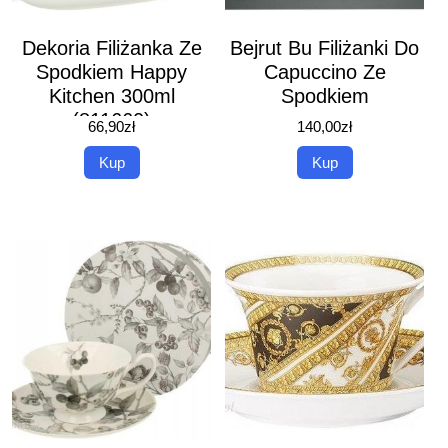
Dekoria Filiżanka Ze
Bejrut Bu Filiżanki Do
Spodkiem Happy
Capuccino Ze
Kitchen 300ml
Spodkiem
(811660)
66,90
zł
140,00
zł
Kup
Kup