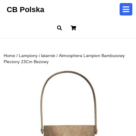
Skip
CB Polska
to
content
Skip
Cart
to
content
Home
/
Lampiony i latarnie
/ Atmosphera Lampion Bambusowy
Pleciony 23Cm Beżowy