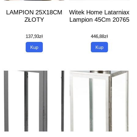
LAMPION 25X18CM
Witek Home Latarniax
ZŁOTY
Lampion 45Cm 20765
137,93
zł
446,88
zł
Kup
Kup