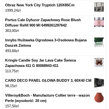
Obraz New York City Tryptich 120X85Cm
1999,24
zł
Portus Cale Dyfuzor Zapachowy Rose Blush
Diffuser Refill 900 Ml 6499261297642
363,00
zł
Innybs Huśtawka Ogrodowa 3-Osobowa Bujana
Daszek Zielona
493,68
zł
Kringle Candle Soy Jar Lava Cake Świeca
Zapachowa 411 G 80068943-411
113,75
zł
CARO DECO PANEL GŁOWA BUDDY 3, 60X40 CM
98,15
zł
Villeroy&Boch - Manufacture Collier terre - wazon
Perle (wysokość: 20 cm)
157,50
zł