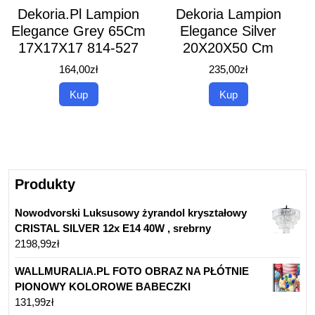
Dekoria.Pl Lampion
Dekoria Lampion
Elegance Grey 65Cm
Elegance Silver
17X17X17 814-527
20X20X50 Cm
164,00
zł
235,00
zł
Kup
Kup
Produkty
Nowodvorski Luksusowy żyrandol kryształowy
CRISTAL SILVER 12x E14 40W , srebrny
2198,99
zł
WALLMURALIA.PL FOTO OBRAZ NA PŁÓTNIE
PIONOWY KOLOROWE BABECZKI
131,99
zł