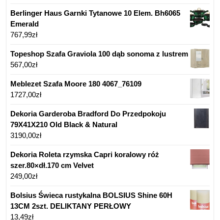
Berlinger Haus Garnki Tytanowe 10 Elem. Bh6065
Emerald
767,99
zł
Topeshop Szafa Graviola 100 dąb sonoma z lustrem
567,00
zł
Meblezet Szafa Moore 180 4067_76109
1727,00
zł
Dekoria Garderoba Bradford Do Przedpokoju
79X41X210 Old Black & Natural
3190,00
zł
Dekoria Roleta rzymska Capri koralowy róż
szer.80×dł.170 cm Velvet
249,00
zł
Bolsius Świeca rustykalna BOLSIUS Shine 60H
13CM 2szt. DELIKTANY PERŁOWY
13,49
zł