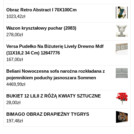
Obraz Retro Abstract I 70X100Cm
1023,42
zł
Wazon kryształowy puchar (2083)
278,00
zł
Versa Pudełko Na Biżuterię Lively Drewno Mdf
(11X16,2 34 Cm) 12647776
167,00
zł
Beliani Nowoczesna sofa narożna rozkładana z
pojemnikiem poduchy jasnoszara Sommen
4469,99
zł
BUKIET 12 LILII Z RÓŻĄ KWIATY SZTUCZNE
28,00
zł
BIMAGO OBRAZ DRAPIEŻNY TYGRYS
197,48
zł