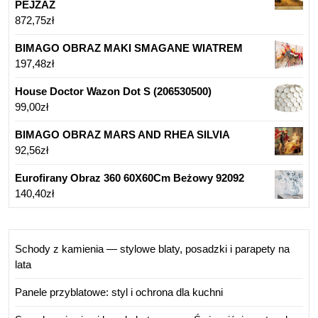
PEJZAŻ
872,75
zł
BIMAGO OBRAZ MAKI SMAGANE WIATREM
197,48
zł
House Doctor Wazon Dot S (206530500)
99,00
zł
BIMAGO OBRAZ MARS AND RHEA SILVIA
92,56
zł
Eurofirany Obraz 360 60X60Cm Beżowy 92092
140,40
zł
Schody z kamienia — stylowe blaty, posadzki i parapety na
lata
Panele przyblatowe: styl i ochrona dla kuchni