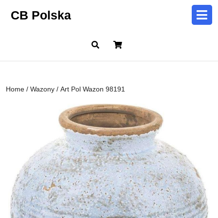
Skip
CB Polska
to
content
Skip
Cart
to
content
Home
/
Wazony
/ Art Pol Wazon 98191