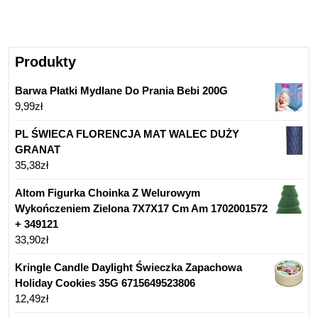
Produkty
Barwa Płatki Mydlane Do Prania Bebi 200G
9,99
zł
PL ŚWIECA FLORENCJA MAT WALEC DUŻY
GRANAT
35,38
zł
Altom Figurka Choinka Z Welurowym
Wykończeniem Zielona 7X7X17 Cm Am 1702001572
+ 349121
33,90
zł
Kringle Candle Daylight Świeczka Zapachowa
Holiday Cookies 35G 6715649523806
12,49
zł