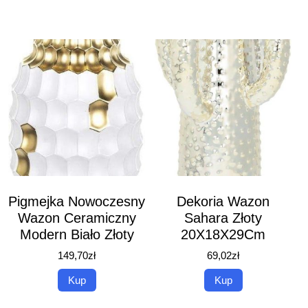
Pigmejka Nowoczesny
Dekoria Wazon
Wazon Ceramiczny
Sahara Złoty
Modern Biało Złoty
20X18X29Cm
149,70
zł
69,02
zł
Kup
Kup