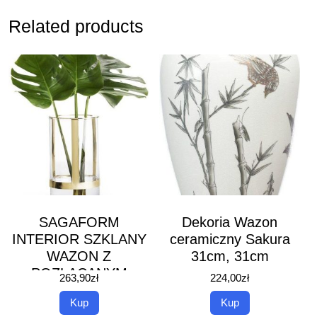
Related products
SAGAFORM
Dekoria Wazon
INTERIOR SZKLANY
ceramiczny Sakura
WAZON Z
31cm, 31cm
POZŁACANYM
263,90
zł
224,00
zł
ELEMENTEM / 11 X
Kup
Kup
20 CM