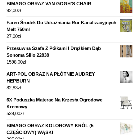
BIMAGO OBRAZ VAN GOGH'S CHAIR
92,00
zł
Faren Środek Do Udrażniania Rur Kanalizacyjnych
Melt 750ml
27,00
zł
Przesuwna Szafa Z Półkami I Drążkiem Dąb
Sonoma Sillo 22838
1598,00
zł
ART-POL OBRAZ NA PŁÓTNIE AUDREY
HEPBURN
82,83
zł
6X Poduszka Materac Na Krzesła Ogrodowe
Kremowy
539,00
zł
BIMAGO OBRAZ KOLOROWY KRÓL (5-
CZĘŚCIOWY) WĄSKI