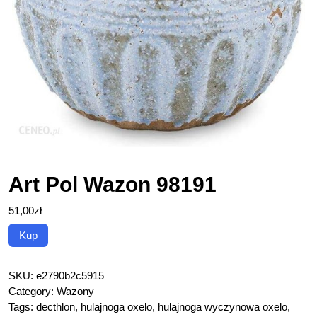
Art Pol Wazon 98191
51,00
zł
Kup
SKU:
e2790b2c5915
Category:
Wazony
Tags:
decthlon
,
hulajnoga oxelo
,
hulajnoga wyczynowa oxelo
,