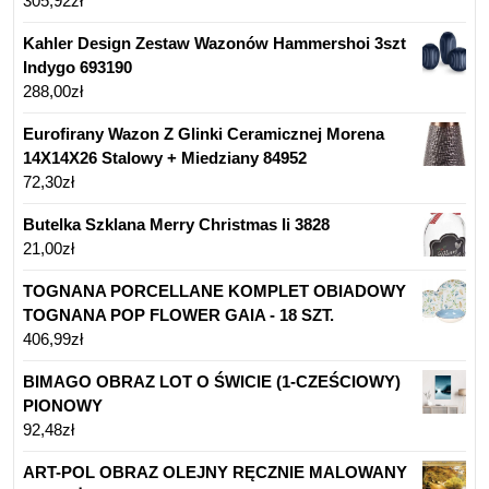
305,92
zł
Kahler Design Zestaw Wazonów Hammershoi 3szt
Indygo 693190
288,00
zł
Eurofirany Wazon Z Glinki Ceramicznej Morena
14X14X26 Stalowy + Miedziany 84952
72,30
zł
Butelka Szklana Merry Christmas Ii 3828
21,00
zł
TOGNANA PORCELLANE KOMPLET OBIADOWY
TOGNANA POP FLOWER GAIA - 18 SZT.
406,99
zł
BIMAGO OBRAZ LOT O ŚWICIE (1-CZEŚCIOWY)
PIONOWY
92,48
zł
ART-POL OBRAZ OLEJNY RĘCZNIE MALOWANY