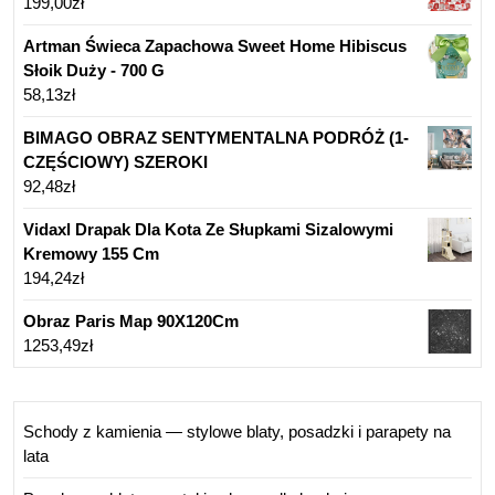
199,00
zł
Artman Świeca Zapachowa Sweet Home Hibiscus
Słoik Duży - 700 G
58,13
zł
BIMAGO OBRAZ SENTYMENTALNA PODRÓŻ (1-
CZĘŚCIOWY) SZEROKI
92,48
zł
Vidaxl Drapak Dla Kota Ze Słupkami Sizalowymi
Kremowy 155 Cm
194,24
zł
Obraz Paris Map 90X120Cm
1253,49
zł
Schody z kamienia — stylowe blaty, posadzki i parapety na
lata