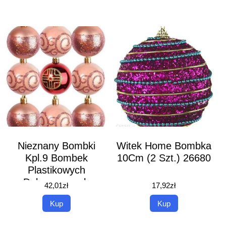
Nieznany Bombki
Witek Home Bombka
Kpl.9 Bombek
10Cm (2 Szt.) 26680
Plastikowych
Dekorowanych
42,01
zł
17,92
zł
116606
Kup
Kup