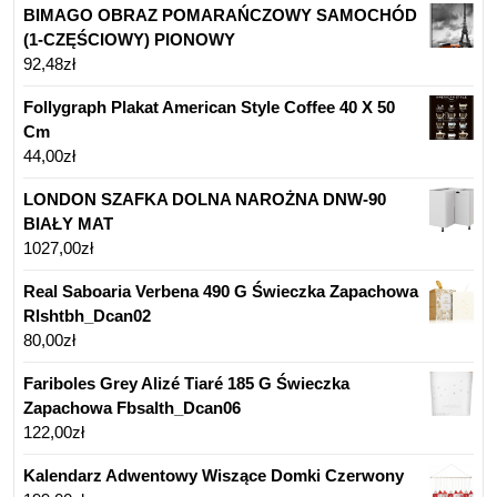
BIMAGO OBRAZ POMARAŃCZOWY SAMOCHÓD
(1-CZĘŚCIOWY) PIONOWY
92,48
zł
Follygraph Plakat American Style Coffee 40 X 50
Cm
44,00
zł
LONDON SZAFKA DOLNA NAROŻNA DNW-90
BIAŁY MAT
1027,00
zł
Real Saboaria Verbena 490 G Świeczka Zapachowa
Rlshtbh_Dcan02
80,00
zł
Fariboles Grey Alizé Tiaré 185 G Świeczka
Zapachowa Fbsalth_Dcan06
122,00
zł
Kalendarz Adwentowy Wiszące Domki Czerwony