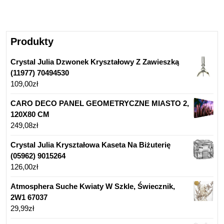
Produkty
Crystal Julia Dzwonek Kryształowy Z Zawieszką
(11977) 70494530
109,00
zł
CARO DECO PANEL GEOMETRYCZNE MIASTO 2,
120X80 CM
249,08
zł
Crystal Julia Kryształowa Kaseta Na Biżuterię
(05962) 9015264
126,00
zł
Atmosphera Suche Kwiaty W Szkle, Świecznik,
2W1 67037
29,99
zł