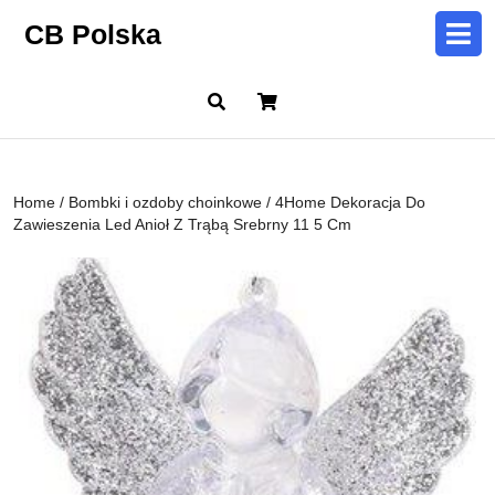
Skip
CB Polska
to
content
Skip
Cart
to
content
Home
/
Bombki i ozdoby choinkowe
/ 4Home Dekoracja Do
Zawieszenia Led Anioł Z Trąbą Srebrny 11 5 Cm