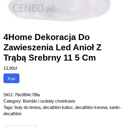
4Home Dekoracja Do
Zawieszenia Led Anioł Z
Trąbą Srebrny 11 5 Cm
13,90
zł
Kup
SKU:
76e3f84c78fa
Category:
Bombki i ozdoby choinkowe
Tags:
buty do tenisa
,
decathlon kalisz
,
decathlon korona
,
sanki -
decathlon