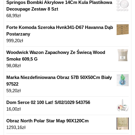
Springos Bombki Akrylowe 14Cm Kula Plastikowa
Decoupage Zestaw 8 Szt
68,99
zł
Forte Komoda Szeroka Hvnk341-D67 Havanna Dąb
Postarzany
999,20
zł
Woodwick Wazon Zapachowy Ze Świecą Wood
Smoke 609,5 G
98,08
zł
Marka Niezdefiniowana Obraz 57B 50X50Cm Biały
97522
59,20
zł
Dom Serce 02 100 Lat! S/02/1029 543756
16,00
zł
Obraz North Polar Star Map 90X120Cm
1293,16
zł